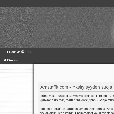
Pikalinkit
UKK
Etusivu
Amstaffit.com - Yksityisyyden suoja
Tämä vakuutus selittää yksityiskohtaisesti, miten "Amsta
(jälkeenpäin "he", "heitä", "heidän", "phpBB-ohjelmist
Tietojasi kerätään kahdella tavalla: Selaamalla "Amsta
väliaikaisiin tiedostoihin. Ensimmäiset kaksi evästettä