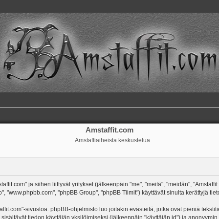
Amstaffit.com
Amstaffiaiheista keskustelua
ffit.com" ja siihen liittyvät yritykset (jälkeenpäin "me", "meitä", "meidän", "Amstaff
o", "www.phpbb.com", "phpBB Group", "phpBB Tiimit") käyttävät sinulta kerättyjä tieto
ffit.com"-sivustoa. phpBB-ohjelmisto luo joitakin evästeitä, jotka ovat pieniä tekst
 sisältävät tiedon käyttäjän yksilöimiseksi (jälkeenpäin "käyttäjän id") ja anonyymin