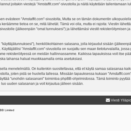
nnut joitakin viestejä "Amstaffit.com"-sivustolla ja näitä käytetään tallentamaan lu
västeen "Amstaffit.com"-sivustolta, Mutta se on tämän dokumentin ulkopuolella. Täm
 keräämme tietoa on se, mitä lähetät. Tämä voi olla, mutta ei rajoita: Viestin läh
"-sivustolle (jälkeenpäin "omat tunnuksesi") ja lähettämäsi viestit rekisteröitymisen 
n "käyttäjätunnuksesi"), henkilökohtainen salasana, jolla kirjaudut sisään (jälkeenp
Käyttäjätilisi "Amstaffit.com"-sivustolla on suojattu sen maan tietoturvalailla, jossa 
mme rekisteröityessä on meidän hallinnassamme. Kaikissa tapauksissa voit itse päättä
a koska tahansa haluat muokkaamalla omia asetuksiasi.
lla menetelmällä. On kuitenkin suositeltavaa, että et käytä samaa salasanaa kaikil
ivustolla, joten pidä se huolella tallessa. Missään tapauksessa kukaan "Amstaffit.co
 käyttää "unohdin salasanani" toimintoa phpBB-ohjelmistossa. Tämä toiminto pyytää
luo uuden salasanan ja voit kirjautua jälleen sisään.
Viesti Ylläpi
BB Limited