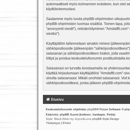
automaattiseti myös kolmannen evästeen, kun olet sela
käyttökokemustasi.
Saatamme myös luoda phpBB-ohjelmiston ulkopuolisen e
phpBB-ohjelmiston luomaa sisältöä. Toinen tapa, jolla
"anonyymit viestit"), rekisteröityminen "Amstaffit.com
viestisi").
Käyttäjätiliin tallennetaan ainakin nimesi (jälkeenpäi
sähköpostiosoite (jälkeenpäin "sähköpostiosoitteesi"). 
salasanan ja sähköpostiosoitteen lisäksi, joita vaadi
liittyä ja poistua keskustelufoorumin postituslistalt
Salasanasi on turvattu koodaamalla se yhdensuuntaise
käyttää kirjautumaan käyttäjätiliisi "Amstaffit.com"-s
sinulta salasanaasi. Mikäli unohdat salasanasi. Voit
sähköpostiosoitteesi, jonka jälkeen phpBB-ohjelmisto 
Etusivu
Keskustelufoorumin ohjelmisto
phpBB
® Forum Software © php
Käännös: phpBB Suomi (lurttinen, harritapio, Pettis)
Style: Black-Silver by Joyce&Luna
phpBB-Style-Design
Yksityisyys
|
Ehdot