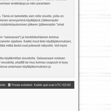
kemiasi vestiketjuja ja näin parantaen
ä on tarkoitettu vain niille sivuille, joilla on
ettäminen anonyyminä käyttäjänä (Jälkeenpäin
ja sisäänkirjautumisen jälkeen (jälkeenpäin "omat
äin "salasanasi") ja henkilökohtainen toimiva
palvelin sijaitsee. Kaikki muut tieto käyttäjätunnuksen,
ä mitkä tiedot ovat julkisesti näkyvillä. Voit myös
la käyttämilläsi sivustoilla. Salasanaasi voidaan
m"-sivustolta, phpBB tai muu kolmas osapuoli ei kysy
 sinua antamaan käyttäjätunnuksesi ja
dolle
Poista evästeet
Kaikki ajat ovat
UTC+03:00