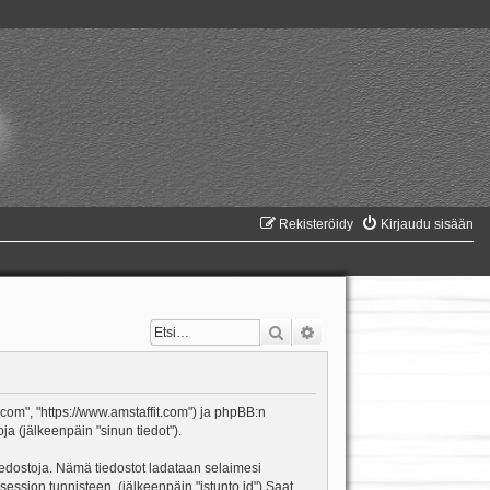
Rekisteröidy
Kirjaudu sisään
Etsi
Tarkennettu haku
it.com", "https://www.amstaffit.com") ja phpBB:n
ja (jälkeenpäin "sinun tiedot").
itiedostoja. Nämä tiedostot ladataan selaimesi
 session tunnisteen. (jälkeenpäin "istunto id") Saat