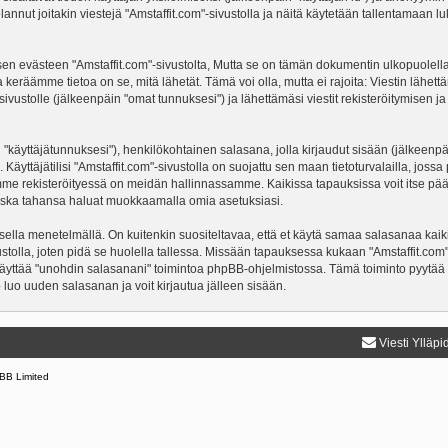
nnut joitakin viestejä "Amstaffit.com"-sivustolla ja näitä käytetään tallentamaan lu
västeen "Amstaffit.com"-sivustolta, Mutta se on tämän dokumentin ulkopuolella. Täm
 keräämme tietoa on se, mitä lähetät. Tämä voi olla, mutta ei rajoita: Viestin läh
"-sivustolle (jälkeenpäin "omat tunnuksesi") ja lähettämäsi viestit rekisteröitymisen 
n "käyttäjätunnuksesi"), henkilökohtainen salasana, jolla kirjaudut sisään (jälkeenp
Käyttäjätilisi "Amstaffit.com"-sivustolla on suojattu sen maan tietoturvalailla, jossa 
mme rekisteröityessä on meidän hallinnassamme. Kaikissa tapauksissa voit itse päättä
a koska tahansa haluat muokkaamalla omia asetuksiasi.
lla menetelmällä. On kuitenkin suositeltavaa, että et käytä samaa salasanaa kaikil
ivustolla, joten pidä se huolella tallessa. Missään tapauksessa kukaan "Amstaffit.co
 käyttää "unohdin salasanani" toimintoa phpBB-ohjelmistossa. Tämä toiminto pyytää
luo uuden salasanan ja voit kirjautua jälleen sisään.
Viesti Ylläpi
BB Limited