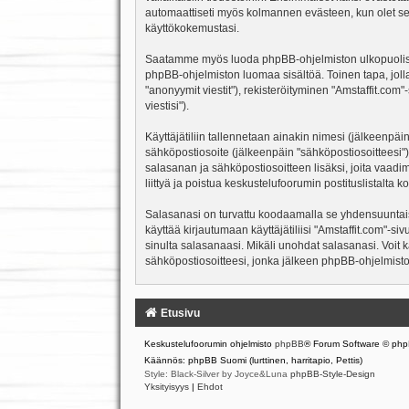
automaattiseti myös kolmannen evästeen, kun olet sela
käyttökokemustasi.
Saatamme myös luoda phpBB-ohjelmiston ulkopuolisen e
phpBB-ohjelmiston luomaa sisältöä. Toinen tapa, jolla
"anonyymit viestit"), rekisteröityminen "Amstaffit.com
viestisi").
Käyttäjätiliin tallennetaan ainakin nimesi (jälkeenpäi
sähköpostiosoite (jälkeenpäin "sähköpostiosoitteesi"). 
salasanan ja sähköpostiosoitteen lisäksi, joita vaadi
liittyä ja poistua keskustelufoorumin postituslistalt
Salasanasi on turvattu koodaamalla se yhdensuuntaise
käyttää kirjautumaan käyttäjätiliisi "Amstaffit.com"-s
sinulta salasanaasi. Mikäli unohdat salasanasi. Voit
sähköpostiosoitteesi, jonka jälkeen phpBB-ohjelmisto 
Etusivu
Keskustelufoorumin ohjelmisto
phpBB
® Forum Software © php
Käännös: phpBB Suomi (lurttinen, harritapio, Pettis)
Style: Black-Silver by Joyce&Luna
phpBB-Style-Design
Yksityisyys
|
Ehdot