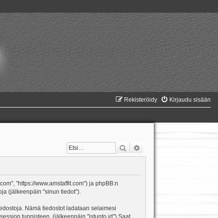
Rekisteröidy
Kirjaudu sisään
Etsi
Tarkennettu haku
it.com", "https://www.amstaffit.com") ja phpBB:n
ja (jälkeenpäin "sinun tiedot").
itiedostoja. Nämä tiedostot ladataan selaimesi
 session tunnisteen. (jälkeenpäin "istunto id") Saat