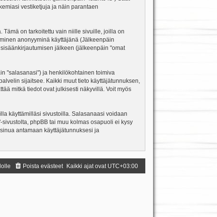
kemiasi vestiketjuja ja näin parantaen
ä on tarkoitettu vain niille sivuille, joilla on
ettäminen anonyyminä käyttäjänä (Jälkeenpäin
ja sisäänkirjautumisen jälkeen (jälkeenpäin "omat
äin "salasanasi") ja henkilökohtainen toimiva
palvelin sijaitsee. Kaikki muut tieto käyttäjätunnuksen,
ä mitkä tiedot ovat julkisesti näkyvillä. Voit myös
la käyttämilläsi sivustoilla. Salasanaasi voidaan
m"-sivustolta, phpBB tai muu kolmas osapuoli ei kysy
 sinua antamaan käyttäjätunnuksesi ja
dolle
Poista evästeet
Kaikki ajat ovat
UTC+03:00