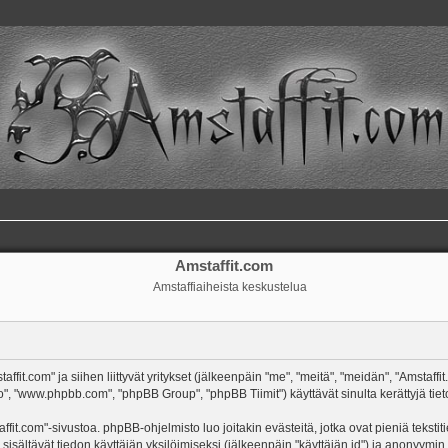
Amstaffit.com
Amstaffiaiheista keskustelua
ffit.com" ja siihen liittyvät yritykset (jälkeenpäin "me", "meitä", "meidän", "Amstaff
o", "www.phpbb.com", "phpBB Group", "phpBB Tiimit") käyttävät sinulta kerättyjä tieto
ffit.com"-sivustoa. phpBB-ohjelmisto luo joitakin evästeitä, jotka ovat pieniä tekst
 sisältävät tiedon käyttäjän yksilöimiseksi (jälkeenpäin "käyttäjän id") ja anonyymin