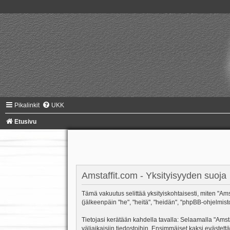
Pikalinkit
UKK
Etusivu
Amstaffit.com - Yksityisyyden suoja
Tämä vakuutus selittää yksityiskohtaisesti, miten "Amsta
(jälkeenpäin "he", "heitä", "heidän", "phpBB-ohjelmist
Tietojasi kerätään kahdella tavalla: Selaamalla "Amsta
väliaikaisiin tiedostoihin. Ensimmäiset kaksi evästettä