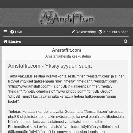
UKK
Rekisteröidy
Kirjaudu sisään
E
Etusivu
t
Amstaffit.com
Amstaffiaiheista keskustelua
s
i
Amstaffit.com - Yksityisyyden suoja
Tämä vakuutus selittää yksityiskohtaisesti, miten "Amstaffit.com" ja siihen
liittyvät yritykset (jälkeenpäin "me", "meitä", "meidän", "Amstaffit.com",
"https://www.amstaffit.com") ja phpBB:n (jälkeenpäin "he", "heitä",
"heidän", "phpBB-ohjelmisto", "www.phpbb.com", "phpBB Group",
"phpBB Tiimit") käyttävät sinulta kerättyjä tietoja (jälkeenpäin "sinun
tiedot").
Tietojasi kerätään kahdella tavalla: Selaamalla "Amstaffit.com"-sivustoa.
phpBB-ohjelmisto luo joitakin evästeitä, jotka ovat pieniä tekstitiedostoja.
Nämä tiedostot ladataan selaimesi väliaikaisiin tiedostoihin.
Ensimmäiset kaksi evästettä sisältävät tiedon käyttäjän yksilöimiseksi
(jälkeenpäin "käyttäjän id") ja anonyymin session tunnisteen.