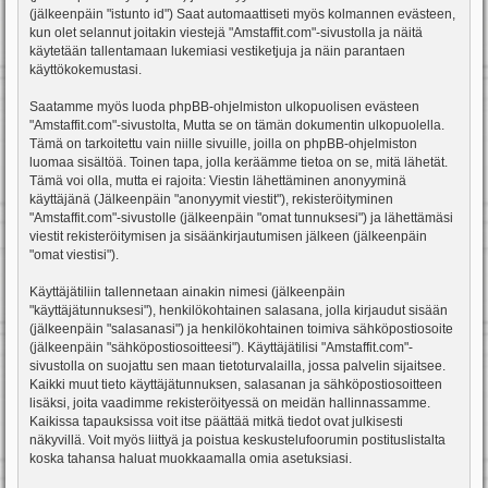
(jälkeenpäin "istunto id") Saat automaattiseti myös kolmannen evästeen,
kun olet selannut joitakin viestejä "Amstaffit.com"-sivustolla ja näitä
käytetään tallentamaan lukemiasi vestiketjuja ja näin parantaen
käyttökokemustasi.
Saatamme myös luoda phpBB-ohjelmiston ulkopuolisen evästeen
"Amstaffit.com"-sivustolta, Mutta se on tämän dokumentin ulkopuolella.
Tämä on tarkoitettu vain niille sivuille, joilla on phpBB-ohjelmiston
luomaa sisältöä. Toinen tapa, jolla keräämme tietoa on se, mitä lähetät.
Tämä voi olla, mutta ei rajoita: Viestin lähettäminen anonyyminä
käyttäjänä (Jälkeenpäin "anonyymit viestit"), rekisteröityminen
"Amstaffit.com"-sivustolle (jälkeenpäin "omat tunnuksesi") ja lähettämäsi
viestit rekisteröitymisen ja sisäänkirjautumisen jälkeen (jälkeenpäin
"omat viestisi").
Käyttäjätiliin tallennetaan ainakin nimesi (jälkeenpäin
"käyttäjätunnuksesi"), henkilökohtainen salasana, jolla kirjaudut sisään
(jälkeenpäin "salasanasi") ja henkilökohtainen toimiva sähköpostiosoite
(jälkeenpäin "sähköpostiosoitteesi"). Käyttäjätilisi "Amstaffit.com"-
sivustolla on suojattu sen maan tietoturvalailla, jossa palvelin sijaitsee.
Kaikki muut tieto käyttäjätunnuksen, salasanan ja sähköpostiosoitteen
lisäksi, joita vaadimme rekisteröityessä on meidän hallinnassamme.
Kaikissa tapauksissa voit itse päättää mitkä tiedot ovat julkisesti
näkyvillä. Voit myös liittyä ja poistua keskustelufoorumin postituslistalta
koska tahansa haluat muokkaamalla omia asetuksiasi.