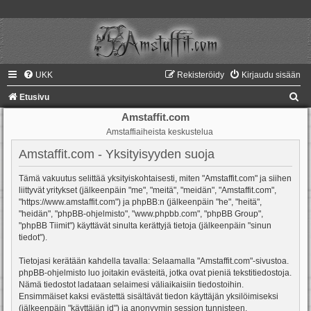
UKK
Rekisteröidy
Kirjaudu sisään
E
Etusivu
t
Amstaffit.com
Amstaffiaiheista keskustelua
s
i
Amstaffit.com - Yksityisyyden suoja
Tämä vakuutus selittää yksityiskohtaisesti, miten "Amstaffit.com" ja siihen
liittyvät yritykset (jälkeenpäin "me", "meitä", "meidän", "Amstaffit.com",
"https://www.amstaffit.com") ja phpBB:n (jälkeenpäin "he", "heitä",
"heidän", "phpBB-ohjelmisto", "www.phpbb.com", "phpBB Group",
"phpBB Tiimit") käyttävät sinulta kerättyjä tietoja (jälkeenpäin "sinun
tiedot").
Tietojasi kerätään kahdella tavalla: Selaamalla "Amstaffit.com"-sivustoa.
phpBB-ohjelmisto luo joitakin evästeitä, jotka ovat pieniä tekstitiedostoja.
Nämä tiedostot ladataan selaimesi väliaikaisiin tiedostoihin.
Ensimmäiset kaksi evästettä sisältävät tiedon käyttäjän yksilöimiseksi
(jälkeenpäin "käyttäjän id") ja anonyymin session tunnisteen.