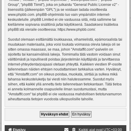
Group", "phpBB Tiimit"), joka on julkaistu "
General Public License v2
" -
lisenssillä (jälkeenpäin "GPL") ja se voidaan ladata osoitteesta
www.phpbb.com
. phpBB-ohjelmisto luo vain ympäristön internet-
keskustelulle. phpBB Limited ei ole vastuussa siitä, mitä sallimme tai
kiellämme sopivana sisältönä ja/tai käytöksenä. Saadaksesi lisätietoa
phpBB:stä vieraile osoitteessa:
https://www.phpbb.com/
.
Suostut olemaan esittämättä loukkaavaa, vihamielistä, epämoraalista tai
muutakaan materiaalia, joka voisi loukata voimassa olevia lakeja oli se
sitten omassa maassasi, se maa, johon "Amstaffit.com"-palvelin on
sijoitettu tai kansainvälisiä lakeja. Toimimalla tätä vastoin voidaan sinut
välittömästi ja lopullisesti poistaa järjestelmän käyttäjistä ja tarvittaessa
internet-yhteydentarjoajaasi otetaan yhteyttä. Kaikkien viestien IP-osoite
tallennetaan näiden ehtojen noudattamisen tarkkailua varten. Hyväksyt,
että "Amstaffit.com" on oikeus poistaa, muokata, siirtää ja sulkea mikä
tahansa keskusteluketju tai viesti niin halutessamme. Suostut myös
siihen, että kaikki yllä annettu tieto tallennetaan tietokantaan. Tätä tietoa
ei anneta kolmannelle osapuolelle ilman suostumustasi, mutta
"Amstaffit.com" tai phpBB ei ole vastuussa mahdollisen tietoturvamurron
aiheuttamasta tietojen vuodosta ulkopuolisille tahoille.
Etusivu
Kaikki ajat ovat
UTC+03:00