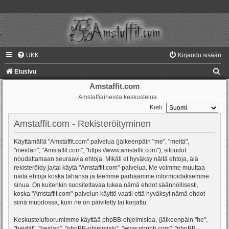
UKK
Kirjaudu sisään
E
Etusivu
t
Amstaffit.com
Amstaffiaiheista keskustelua
s
Kieli:
i
Amstaffit.com - Rekisteröityminen
Käyttämällä "Amstaffit.com" palvelua (jälkeenpäin "me", "meitä",
"meidän", "Amstaffit.com", "https://www.amstaffit.com"), sitoudut
noudattamaan seuraavia ehtoja. Mikäli et hyväksy näitä ehtoja, älä
rekisteröidy ja/tai käytä "Amstaffit.com"-palvelua. Me voimme muuttaa
näitä ehtoja koska tahansa ja teemme parhaamme informoidaksemme
sinua. On kuitenkin suositeltavaa lukea nämä ehdot säännöllisesti,
koska "Amstaffit.com"-palvelun käyttö vaatii että hyväksyt nämä ehdot
siinä muodossa, kuin ne on päivitetty tai korjattu.
Keskustelufoorumimme käyttää phpBB-ohjelmistoa, (jälkeenpäin "he",
"heidät", "heidän", "phpBB-ohjelmisto", "www.phpbb.com", "phpBB