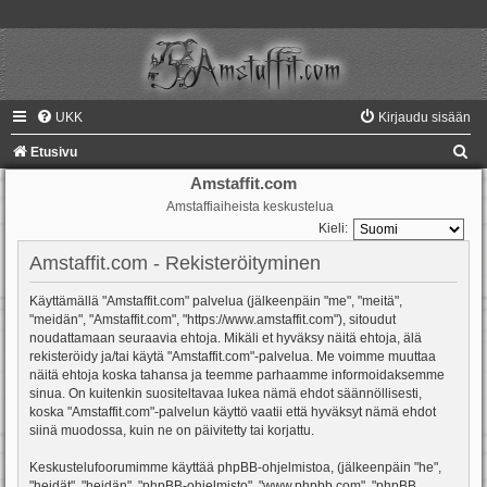
UKK
Kirjaudu sisään
E
Etusivu
t
Amstaffit.com
Amstaffiaiheista keskustelua
s
Kieli:
i
Amstaffit.com - Rekisteröityminen
Käyttämällä "Amstaffit.com" palvelua (jälkeenpäin "me", "meitä",
"meidän", "Amstaffit.com", "https://www.amstaffit.com"), sitoudut
noudattamaan seuraavia ehtoja. Mikäli et hyväksy näitä ehtoja, älä
rekisteröidy ja/tai käytä "Amstaffit.com"-palvelua. Me voimme muuttaa
näitä ehtoja koska tahansa ja teemme parhaamme informoidaksemme
sinua. On kuitenkin suositeltavaa lukea nämä ehdot säännöllisesti,
koska "Amstaffit.com"-palvelun käyttö vaatii että hyväksyt nämä ehdot
siinä muodossa, kuin ne on päivitetty tai korjattu.
Keskustelufoorumimme käyttää phpBB-ohjelmistoa, (jälkeenpäin "he",
"heidät", "heidän", "phpBB-ohjelmisto", "www.phpbb.com", "phpBB