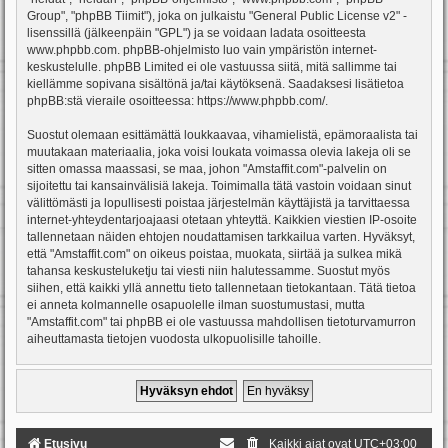
Group", "phpBB Tiimit"), joka on julkaistu "
General Public License v2
" -
lisenssillä (jälkeenpäin "GPL") ja se voidaan ladata osoitteesta
www.phpbb.com
. phpBB-ohjelmisto luo vain ympäristön internet-
keskustelulle. phpBB Limited ei ole vastuussa siitä, mitä sallimme tai
kiellämme sopivana sisältönä ja/tai käytöksenä. Saadaksesi lisätietoa
phpBB:stä vieraile osoitteessa:
https://www.phpbb.com/
.
Suostut olemaan esittämättä loukkaavaa, vihamielistä, epämoraalista tai
muutakaan materiaalia, joka voisi loukata voimassa olevia lakeja oli se
sitten omassa maassasi, se maa, johon "Amstaffit.com"-palvelin on
sijoitettu tai kansainvälisiä lakeja. Toimimalla tätä vastoin voidaan sinut
välittömästi ja lopullisesti poistaa järjestelmän käyttäjistä ja tarvittaessa
internet-yhteydentarjoajaasi otetaan yhteyttä. Kaikkien viestien IP-osoite
tallennetaan näiden ehtojen noudattamisen tarkkailua varten. Hyväksyt,
että "Amstaffit.com" on oikeus poistaa, muokata, siirtää ja sulkea mikä
tahansa keskusteluketju tai viesti niin halutessamme. Suostut myös
siihen, että kaikki yllä annettu tieto tallennetaan tietokantaan. Tätä tietoa
ei anneta kolmannelle osapuolelle ilman suostumustasi, mutta
"Amstaffit.com" tai phpBB ei ole vastuussa mahdollisen tietoturvamurron
aiheuttamasta tietojen vuodosta ulkopuolisille tahoille.
Etusivu
Kaikki ajat ovat
UTC+03:00