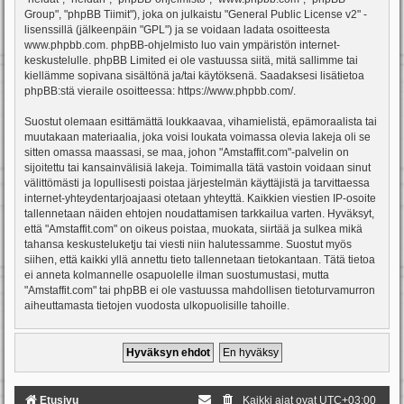
Group", "phpBB Tiimit"), joka on julkaistu "
General Public License v2
" -
lisenssillä (jälkeenpäin "GPL") ja se voidaan ladata osoitteesta
www.phpbb.com
. phpBB-ohjelmisto luo vain ympäristön internet-
keskustelulle. phpBB Limited ei ole vastuussa siitä, mitä sallimme tai
kiellämme sopivana sisältönä ja/tai käytöksenä. Saadaksesi lisätietoa
phpBB:stä vieraile osoitteessa:
https://www.phpbb.com/
.
Suostut olemaan esittämättä loukkaavaa, vihamielistä, epämoraalista tai
muutakaan materiaalia, joka voisi loukata voimassa olevia lakeja oli se
sitten omassa maassasi, se maa, johon "Amstaffit.com"-palvelin on
sijoitettu tai kansainvälisiä lakeja. Toimimalla tätä vastoin voidaan sinut
välittömästi ja lopullisesti poistaa järjestelmän käyttäjistä ja tarvittaessa
internet-yhteydentarjoajaasi otetaan yhteyttä. Kaikkien viestien IP-osoite
tallennetaan näiden ehtojen noudattamisen tarkkailua varten. Hyväksyt,
että "Amstaffit.com" on oikeus poistaa, muokata, siirtää ja sulkea mikä
tahansa keskusteluketju tai viesti niin halutessamme. Suostut myös
siihen, että kaikki yllä annettu tieto tallennetaan tietokantaan. Tätä tietoa
ei anneta kolmannelle osapuolelle ilman suostumustasi, mutta
"Amstaffit.com" tai phpBB ei ole vastuussa mahdollisen tietoturvamurron
aiheuttamasta tietojen vuodosta ulkopuolisille tahoille.
Etusivu
Kaikki ajat ovat
UTC+03:00