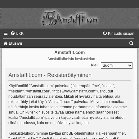
UKK
Kirjaudu sisään
E
Etusivu
t
Amstaffit.com
Amstaffiaiheista keskustelua
s
Kieli:
i
Amstaffit.com - Rekisteröityminen
Käyttämällä "Amstaffit.com" palvelua (jälkeenpäin "me", "meitä",
"meidän", "Amstaffit.com", "https://www.amstaffit.com"), sitoudut
noudattamaan seuraavia ehtoja. Mikäli et hyväksy näitä ehtoja, älä
rekisteröidy ja/tai käytä "Amstaffit.com"-palvelua. Me voimme muuttaa
näitä ehtoja koska tahansa ja teemme parhaamme informoidaksemme
sinua. On kuitenkin suositeltavaa lukea nämä ehdot säännöllisesti,
koska "Amstaffit.com"-palvelun käyttö vaatii että hyväksyt nämä ehdot
siinä muodossa, kuin ne on päivitetty tai korjattu.
Keskustelufoorumimme käyttää phpBB-ohjelmistoa, (jälkeenpäin "he",
"heidät", "heidän", "phpBB-ohjelmisto", "www.phpbb.com", "phpBB