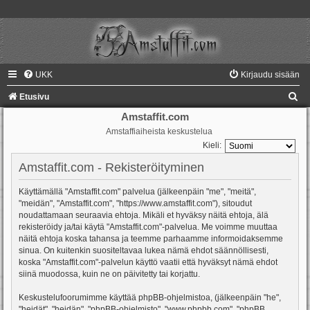
UKK
Kirjaudu sisään
E
Etusivu
t
Amstaffit.com
Amstaffiaiheista keskustelua
s
Kieli:
i
Amstaffit.com - Rekisteröityminen
Käyttämällä "Amstaffit.com" palvelua (jälkeenpäin "me", "meitä",
"meidän", "Amstaffit.com", "https://www.amstaffit.com"), sitoudut
noudattamaan seuraavia ehtoja. Mikäli et hyväksy näitä ehtoja, älä
rekisteröidy ja/tai käytä "Amstaffit.com"-palvelua. Me voimme muuttaa
näitä ehtoja koska tahansa ja teemme parhaamme informoidaksemme
sinua. On kuitenkin suositeltavaa lukea nämä ehdot säännöllisesti,
koska "Amstaffit.com"-palvelun käyttö vaatii että hyväksyt nämä ehdot
siinä muodossa, kuin ne on päivitetty tai korjattu.
Keskustelufoorumimme käyttää phpBB-ohjelmistoa, (jälkeenpäin "he",
"heidät", "heidän", "phpBB-ohjelmisto", "www.phpbb.com", "phpBB