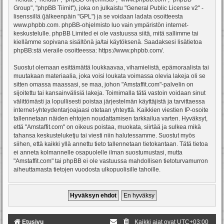
Group", "phpBB Tiimit"), joka on julkaistu "
General Public License v2
" -
lisenssillä (jälkeenpäin "GPL") ja se voidaan ladata osoitteesta
www.phpbb.com
. phpBB-ohjelmisto luo vain ympäristön internet-
keskustelulle. phpBB Limited ei ole vastuussa siitä, mitä sallimme tai
kiellämme sopivana sisältönä ja/tai käytöksenä. Saadaksesi lisätietoa
phpBB:stä vieraile osoitteessa:
https://www.phpbb.com/
.
Suostut olemaan esittämättä loukkaavaa, vihamielistä, epämoraalista tai
muutakaan materiaalia, joka voisi loukata voimassa olevia lakeja oli se
sitten omassa maassasi, se maa, johon "Amstaffit.com"-palvelin on
sijoitettu tai kansainvälisiä lakeja. Toimimalla tätä vastoin voidaan sinut
välittömästi ja lopullisesti poistaa järjestelmän käyttäjistä ja tarvittaessa
internet-yhteydentarjoajaasi otetaan yhteyttä. Kaikkien viestien IP-osoite
tallennetaan näiden ehtojen noudattamisen tarkkailua varten. Hyväksyt,
että "Amstaffit.com" on oikeus poistaa, muokata, siirtää ja sulkea mikä
tahansa keskusteluketju tai viesti niin halutessamme. Suostut myös
siihen, että kaikki yllä annettu tieto tallennetaan tietokantaan. Tätä tietoa
ei anneta kolmannelle osapuolelle ilman suostumustasi, mutta
"Amstaffit.com" tai phpBB ei ole vastuussa mahdollisen tietoturvamurron
aiheuttamasta tietojen vuodosta ulkopuolisille tahoille.
Etusivu
Kaikki ajat ovat
UTC+03:00