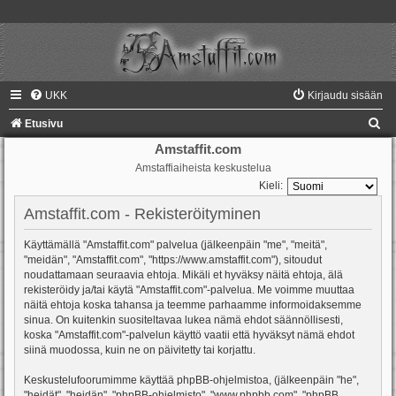
UKK
Kirjaudu sisään
E
Etusivu
t
Amstaffit.com
Amstaffiaiheista keskustelua
s
Kieli:
i
Amstaffit.com - Rekisteröityminen
Käyttämällä "Amstaffit.com" palvelua (jälkeenpäin "me", "meitä",
"meidän", "Amstaffit.com", "https://www.amstaffit.com"), sitoudut
noudattamaan seuraavia ehtoja. Mikäli et hyväksy näitä ehtoja, älä
rekisteröidy ja/tai käytä "Amstaffit.com"-palvelua. Me voimme muuttaa
näitä ehtoja koska tahansa ja teemme parhaamme informoidaksemme
sinua. On kuitenkin suositeltavaa lukea nämä ehdot säännöllisesti,
koska "Amstaffit.com"-palvelun käyttö vaatii että hyväksyt nämä ehdot
siinä muodossa, kuin ne on päivitetty tai korjattu.
Keskustelufoorumimme käyttää phpBB-ohjelmistoa, (jälkeenpäin "he",
"heidät", "heidän", "phpBB-ohjelmisto", "www.phpbb.com", "phpBB