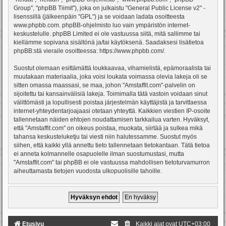
Group", "phpBB Tiimit"), joka on julkaistu "
General Public License v2
" -
lisenssillä (jälkeenpäin "GPL") ja se voidaan ladata osoitteesta
www.phpbb.com
. phpBB-ohjelmisto luo vain ympäristön internet-
keskustelulle. phpBB Limited ei ole vastuussa siitä, mitä sallimme tai
kiellämme sopivana sisältönä ja/tai käytöksenä. Saadaksesi lisätietoa
phpBB:stä vieraile osoitteessa:
https://www.phpbb.com/
.
Suostut olemaan esittämättä loukkaavaa, vihamielistä, epämoraalista tai
muutakaan materiaalia, joka voisi loukata voimassa olevia lakeja oli se
sitten omassa maassasi, se maa, johon "Amstaffit.com"-palvelin on
sijoitettu tai kansainvälisiä lakeja. Toimimalla tätä vastoin voidaan sinut
välittömästi ja lopullisesti poistaa järjestelmän käyttäjistä ja tarvittaessa
internet-yhteydentarjoajaasi otetaan yhteyttä. Kaikkien viestien IP-osoite
tallennetaan näiden ehtojen noudattamisen tarkkailua varten. Hyväksyt,
että "Amstaffit.com" on oikeus poistaa, muokata, siirtää ja sulkea mikä
tahansa keskusteluketju tai viesti niin halutessamme. Suostut myös
siihen, että kaikki yllä annettu tieto tallennetaan tietokantaan. Tätä tietoa
ei anneta kolmannelle osapuolelle ilman suostumustasi, mutta
"Amstaffit.com" tai phpBB ei ole vastuussa mahdollisen tietoturvamurron
aiheuttamasta tietojen vuodosta ulkopuolisille tahoille.
Etusivu
Kaikki ajat ovat
UTC+03:00