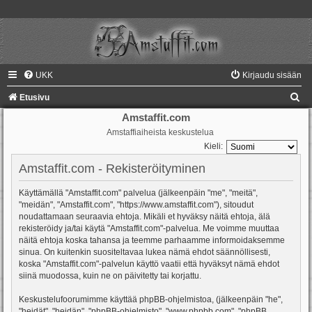
UKK
Kirjaudu sisään
E
Etusivu
t
Amstaffit.com
Amstaffiaiheista keskustelua
s
Kieli:
i
Amstaffit.com - Rekisteröityminen
Käyttämällä "Amstaffit.com" palvelua (jälkeenpäin "me", "meitä",
"meidän", "Amstaffit.com", "https://www.amstaffit.com"), sitoudut
noudattamaan seuraavia ehtoja. Mikäli et hyväksy näitä ehtoja, älä
rekisteröidy ja/tai käytä "Amstaffit.com"-palvelua. Me voimme muuttaa
näitä ehtoja koska tahansa ja teemme parhaamme informoidaksemme
sinua. On kuitenkin suositeltavaa lukea nämä ehdot säännöllisesti,
koska "Amstaffit.com"-palvelun käyttö vaatii että hyväksyt nämä ehdot
siinä muodossa, kuin ne on päivitetty tai korjattu.
Keskustelufoorumimme käyttää phpBB-ohjelmistoa, (jälkeenpäin "he",
"heidät", "heidän", "phpBB-ohjelmisto", "www.phpbb.com", "phpBB