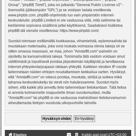
Group", "phpBB Tiimit"), joka on julkaistu "
General Public License v2
" -
lisenssillä (jälkeenpäin "GPL") ja se voidaan ladata osoitteesta
www.phpbb.com
. phpBB-ohjelmisto luo vain ympäristön internet-
keskustelulle. phpBB Limited ei ole vastuussa siitä, mitä sallimme tai
kiellämme sopivana sisältönä ja/tai käytöksenä. Saadaksesi lisätietoa
phpBB:stä vieraile osoitteessa:
https://www.phpbb.com/
.
Suostut olemaan esittämättä loukkaavaa, vihamielistä, epämoraalista tai
muutakaan materiaalia, joka voisi loukata voimassa olevia lakeja oli se
sitten omassa maassasi, se maa, johon "Amstaffit.com"-palvelin on
sijoitettu tai kansainvälisiä lakeja. Toimimalla tätä vastoin voidaan sinut
välittömästi ja lopullisesti poistaa järjestelmän käyttäjistä ja tarvittaessa
internet-yhteydentarjoajaasi otetaan yhteyttä. Kaikkien viestien IP-osoite
tallennetaan näiden ehtojen noudattamisen tarkkailua varten. Hyväksyt,
että "Amstaffit.com" on oikeus poistaa, muokata, siirtää ja sulkea mikä
tahansa keskusteluketju tai viesti niin halutessamme. Suostut myös
siihen, että kaikki yllä annettu tieto tallennetaan tietokantaan. Tätä tietoa
ei anneta kolmannelle osapuolelle ilman suostumustasi, mutta
"Amstaffit.com" tai phpBB ei ole vastuussa mahdollisen tietoturvamurron
aiheuttamasta tietojen vuodosta ulkopuolisille tahoille.
Etusivu
Kaikki ajat ovat
UTC+03:00