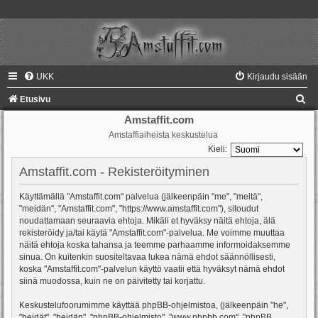
UKK
Kirjaudu sisään
E
Etusivu
t
Amstaffit.com
Amstaffiaiheista keskustelua
s
Kieli:
i
Amstaffit.com - Rekisteröityminen
Käyttämällä "Amstaffit.com" palvelua (jälkeenpäin "me", "meitä",
"meidän", "Amstaffit.com", "https://www.amstaffit.com"), sitoudut
noudattamaan seuraavia ehtoja. Mikäli et hyväksy näitä ehtoja, älä
rekisteröidy ja/tai käytä "Amstaffit.com"-palvelua. Me voimme muuttaa
näitä ehtoja koska tahansa ja teemme parhaamme informoidaksemme
sinua. On kuitenkin suositeltavaa lukea nämä ehdot säännöllisesti,
koska "Amstaffit.com"-palvelun käyttö vaatii että hyväksyt nämä ehdot
siinä muodossa, kuin ne on päivitetty tai korjattu.
Keskustelufoorumimme käyttää phpBB-ohjelmistoa, (jälkeenpäin "he",
"heidät", "heidän", "phpBB-ohjelmisto", "www.phpbb.com", "phpBB