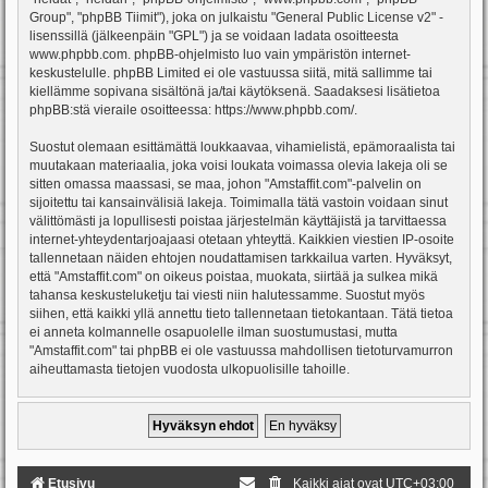
Group", "phpBB Tiimit"), joka on julkaistu "
General Public License v2
" -
lisenssillä (jälkeenpäin "GPL") ja se voidaan ladata osoitteesta
www.phpbb.com
. phpBB-ohjelmisto luo vain ympäristön internet-
keskustelulle. phpBB Limited ei ole vastuussa siitä, mitä sallimme tai
kiellämme sopivana sisältönä ja/tai käytöksenä. Saadaksesi lisätietoa
phpBB:stä vieraile osoitteessa:
https://www.phpbb.com/
.
Suostut olemaan esittämättä loukkaavaa, vihamielistä, epämoraalista tai
muutakaan materiaalia, joka voisi loukata voimassa olevia lakeja oli se
sitten omassa maassasi, se maa, johon "Amstaffit.com"-palvelin on
sijoitettu tai kansainvälisiä lakeja. Toimimalla tätä vastoin voidaan sinut
välittömästi ja lopullisesti poistaa järjestelmän käyttäjistä ja tarvittaessa
internet-yhteydentarjoajaasi otetaan yhteyttä. Kaikkien viestien IP-osoite
tallennetaan näiden ehtojen noudattamisen tarkkailua varten. Hyväksyt,
että "Amstaffit.com" on oikeus poistaa, muokata, siirtää ja sulkea mikä
tahansa keskusteluketju tai viesti niin halutessamme. Suostut myös
siihen, että kaikki yllä annettu tieto tallennetaan tietokantaan. Tätä tietoa
ei anneta kolmannelle osapuolelle ilman suostumustasi, mutta
"Amstaffit.com" tai phpBB ei ole vastuussa mahdollisen tietoturvamurron
aiheuttamasta tietojen vuodosta ulkopuolisille tahoille.
Etusivu
Kaikki ajat ovat
UTC+03:00