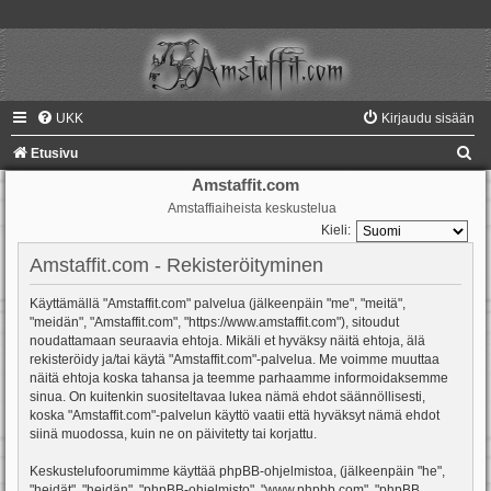
UKK
Kirjaudu sisään
E
Etusivu
t
Amstaffit.com
Amstaffiaiheista keskustelua
s
Kieli:
i
Amstaffit.com - Rekisteröityminen
Käyttämällä "Amstaffit.com" palvelua (jälkeenpäin "me", "meitä",
"meidän", "Amstaffit.com", "https://www.amstaffit.com"), sitoudut
noudattamaan seuraavia ehtoja. Mikäli et hyväksy näitä ehtoja, älä
rekisteröidy ja/tai käytä "Amstaffit.com"-palvelua. Me voimme muuttaa
näitä ehtoja koska tahansa ja teemme parhaamme informoidaksemme
sinua. On kuitenkin suositeltavaa lukea nämä ehdot säännöllisesti,
koska "Amstaffit.com"-palvelun käyttö vaatii että hyväksyt nämä ehdot
siinä muodossa, kuin ne on päivitetty tai korjattu.
Keskustelufoorumimme käyttää phpBB-ohjelmistoa, (jälkeenpäin "he",
"heidät", "heidän", "phpBB-ohjelmisto", "www.phpbb.com", "phpBB