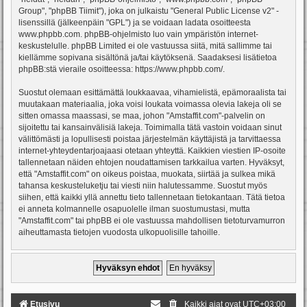
Group", "phpBB Tiimit"), joka on julkaistu "
General Public License v2
" -
lisenssillä (jälkeenpäin "GPL") ja se voidaan ladata osoitteesta
www.phpbb.com
. phpBB-ohjelmisto luo vain ympäristön internet-
keskustelulle. phpBB Limited ei ole vastuussa siitä, mitä sallimme tai
kiellämme sopivana sisältönä ja/tai käytöksenä. Saadaksesi lisätietoa
phpBB:stä vieraile osoitteessa:
https://www.phpbb.com/
.
Suostut olemaan esittämättä loukkaavaa, vihamielistä, epämoraalista tai
muutakaan materiaalia, joka voisi loukata voimassa olevia lakeja oli se
sitten omassa maassasi, se maa, johon "Amstaffit.com"-palvelin on
sijoitettu tai kansainvälisiä lakeja. Toimimalla tätä vastoin voidaan sinut
välittömästi ja lopullisesti poistaa järjestelmän käyttäjistä ja tarvittaessa
internet-yhteydentarjoajaasi otetaan yhteyttä. Kaikkien viestien IP-osoite
tallennetaan näiden ehtojen noudattamisen tarkkailua varten. Hyväksyt,
että "Amstaffit.com" on oikeus poistaa, muokata, siirtää ja sulkea mikä
tahansa keskusteluketju tai viesti niin halutessamme. Suostut myös
siihen, että kaikki yllä annettu tieto tallennetaan tietokantaan. Tätä tietoa
ei anneta kolmannelle osapuolelle ilman suostumustasi, mutta
"Amstaffit.com" tai phpBB ei ole vastuussa mahdollisen tietoturvamurron
aiheuttamasta tietojen vuodosta ulkopuolisille tahoille.
Etusivu
Kaikki ajat ovat
UTC+03:00