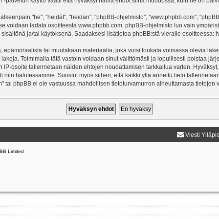
-palvelun käyttö vaatii että hyväksyt nämä ehdot siinä muodossa, kuin ne on päivitet
keenpäin "he", "heidät", "heidän", "phpBB-ohjelmisto", "www.phpbb.com", "phpBB Gr
a se voidaan ladata osoitteesta
www.phpbb.com
. phpBB-ohjelmisto luo vain ympärist
 sisältönä ja/tai käytöksenä. Saadaksesi lisätietoa phpBB:stä vieraile osoitteessa:
h
, epämoraalista tai muutakaan materiaalia, joka voisi loukata voimassa olevia lake
 lakeja. Toimimalla tätä vastoin voidaan sinut välittömästi ja lopullisesti poistaa järj
en IP-osoite tallennetaan näiden ehtojen noudattamisen tarkkailua varten. Hyväksyt,
sti niin halutessamme. Suostut myös siihen, että kaikki yllä annettu tieto tallenneta
" tai phpBB ei ole vastuussa mahdollisen tietoturvamurron aiheuttamasta tietojen vu
Viesti Ylläpi
BB Limited