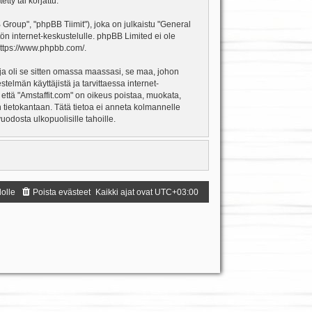
ty tai korjattu.
oup", "phpBB Tiimit"), joka on julkaistu "
General
ön internet-keskustelulle. phpBB Limited ei ole
ttps://www.phpbb.com/
.
ja oli se sitten omassa maassasi, se maa, johon
estelmän käyttäjistä ja tarvittaessa internet-
 että "Amstaffit.com" on oikeus poistaa, muokata,
an tietokantaan. Tätä tietoa ei anneta kolmannelle
odosta ulkopuolisille tahoille.
dolle
Poista evästeet
Kaikki ajat ovat
UTC+03:00