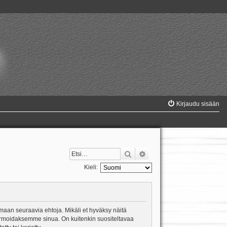
Kirjaudu sisään
Etsi
Tarkennettu haku
Kieli:
amaan seuraavia ehtoja. Mikäli et hyväksy näitä
formoidaksemme sinua. On kuitenkin suositeltavaa