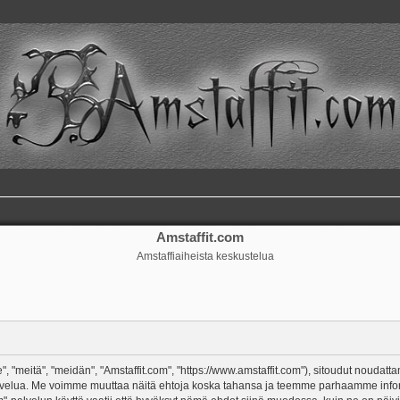
Amstaffit.com
Amstaffiaiheista keskustelua
, "meitä", "meidän", "Amstaffit.com", "https://www.amstaffit.com"), sitoudut noudatt
m"-palvelua. Me voimme muuttaa näitä ehtoja koska tahansa ja teemme parhaamme in