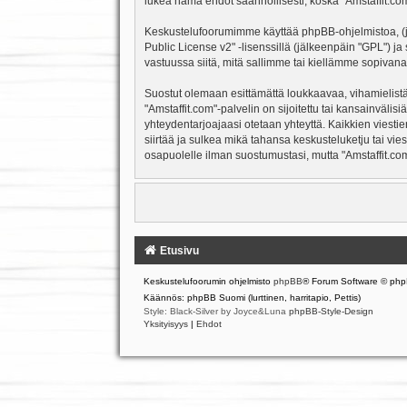
lukea nämä ehdot säännöllisesti, koska "Amstaffit.com"
Keskustelufoorumimme käyttää phpBB-ohjelmistoa, (jäl
Public License v2
" -lisenssillä (jälkeenpäin "GPL") j
vastuussa siitä, mitä sallimme tai kiellämme sopivana
Suostut olemaan esittämättä loukkaavaa, vihamielistä
"Amstaffit.com"-palvelin on sijoitettu tai kansainvälisiä
yhteydentarjoajaasi otetaan yhteyttä. Kaikkien viesti
siirtää ja sulkea mikä tahansa keskusteluketju tai vie
osapuolelle ilman suostumustasi, mutta "Amstaffit.com
Etusivu
Keskustelufoorumin ohjelmisto
phpBB
® Forum Software © php
Käännös: phpBB Suomi (lurttinen, harritapio, Pettis)
Style: Black-Silver by Joyce&Luna
phpBB-Style-Design
Yksityisyys
|
Ehdot