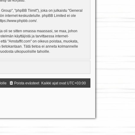
ty tai korjattu.
oup", "phpBB Tiimit"), joka on julkaistu "
General
ön internet-keskustelulle. phpBB Limited ei ole
ttps://www.phpbb.com/
.
ja oli se sitten omassa maassasi, se maa, johon
estelmän käyttäjistä ja tarvittaessa internet-
 että "Amstaffit.com" on oikeus poistaa, muokata,
an tietokantaan. Tätä tietoa ei anneta kolmannelle
odosta ulkopuolisille tahoille.
dolle
Poista evästeet
Kaikki ajat ovat
UTC+03:00