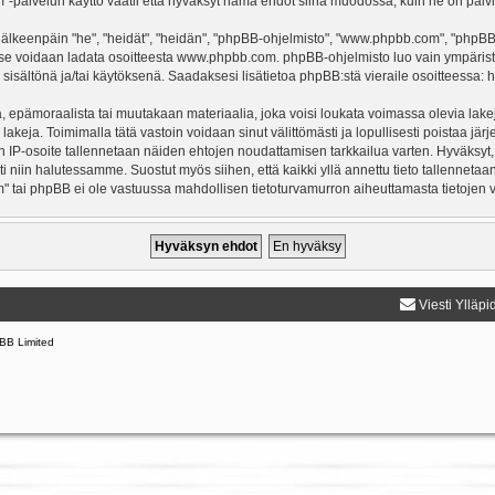
-palvelun käyttö vaatii että hyväksyt nämä ehdot siinä muodossa, kuin ne on päivitet
keenpäin "he", "heidät", "heidän", "phpBB-ohjelmisto", "www.phpbb.com", "phpBB Gr
a se voidaan ladata osoitteesta
www.phpbb.com
. phpBB-ohjelmisto luo vain ympärist
 sisältönä ja/tai käytöksenä. Saadaksesi lisätietoa phpBB:stä vieraile osoitteessa:
h
, epämoraalista tai muutakaan materiaalia, joka voisi loukata voimassa olevia lake
 lakeja. Toimimalla tätä vastoin voidaan sinut välittömästi ja lopullisesti poistaa järj
en IP-osoite tallennetaan näiden ehtojen noudattamisen tarkkailua varten. Hyväksyt,
sti niin halutessamme. Suostut myös siihen, että kaikki yllä annettu tieto tallenneta
" tai phpBB ei ole vastuussa mahdollisen tietoturvamurron aiheuttamasta tietojen vu
Viesti Ylläpi
BB Limited