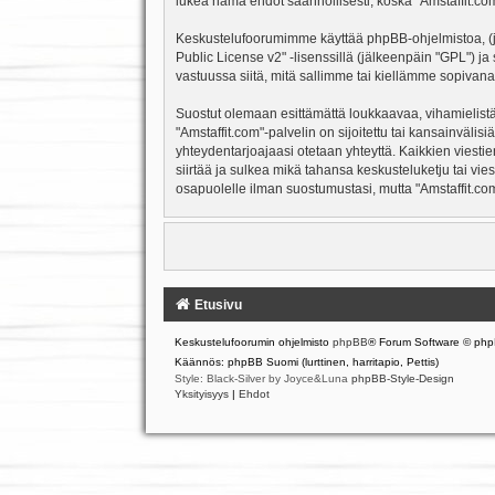
lukea nämä ehdot säännöllisesti, koska "Amstaffit.com"
Keskustelufoorumimme käyttää phpBB-ohjelmistoa, (jäl
Public License v2
" -lisenssillä (jälkeenpäin "GPL") j
vastuussa siitä, mitä sallimme tai kiellämme sopivana
Suostut olemaan esittämättä loukkaavaa, vihamielistä
"Amstaffit.com"-palvelin on sijoitettu tai kansainvälisiä
yhteydentarjoajaasi otetaan yhteyttä. Kaikkien viesti
siirtää ja sulkea mikä tahansa keskusteluketju tai vie
osapuolelle ilman suostumustasi, mutta "Amstaffit.com
Etusivu
Keskustelufoorumin ohjelmisto
phpBB
® Forum Software © php
Käännös: phpBB Suomi (lurttinen, harritapio, Pettis)
Style: Black-Silver by Joyce&Luna
phpBB-Style-Design
Yksityisyys
|
Ehdot