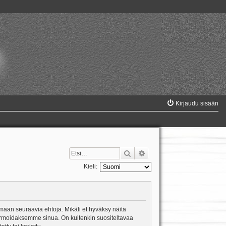
Kirjaudu sisään
Etsi
Tarkennettu haku
Kieli:
amaan seuraavia ehtoja. Mikäli et hyväksy näitä
formoidaksemme sinua. On kuitenkin suositeltavaa