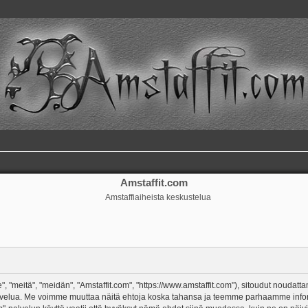
Amstaffit.com
Amstaffiaiheista keskustelua
, "meitä", "meidän", "Amstaffit.com", "https://www.amstaffit.com"), sitoudut noudatt
m"-palvelua. Me voimme muuttaa näitä ehtoja koska tahansa ja teemme parhaamme in