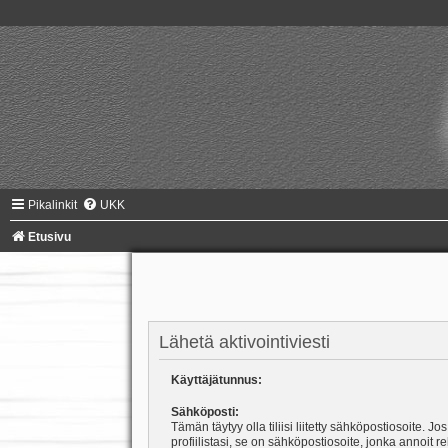
Pikalinkit
UKK
Etusivu
Lähetä aktivointiviesti
Käyttäjätunnus:
Sähköposti:
Tämän täytyy olla tiliisi liitetty sähköpostiosoite. Jos
profiilistasi, se on sähköpostiosoite, jonka annoit r