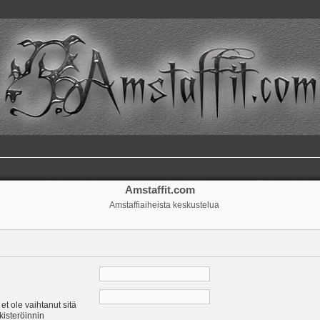
Amstaffit.com
Amstaffiaiheista keskustelua
 et ole vaihtanut sitä
ekisteröinnin