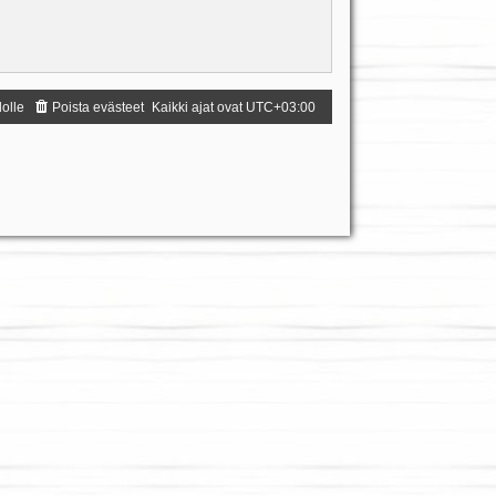
dolle
Poista evästeet
Kaikki ajat ovat
UTC+03:00