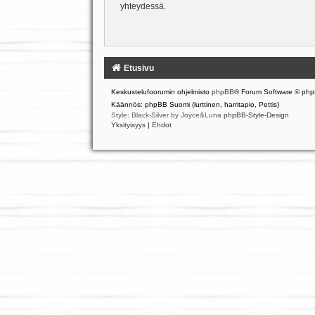
yhteydessä.
Etusivu
Keskustelufoorumin ohjelmisto
phpBB
® Forum Software © php
Käännös: phpBB Suomi (lurttinen, harritapio, Pettis)
Style: Black-Silver by Joyce&Luna
phpBB-Style-Design
Yksityisyys
|
Ehdot