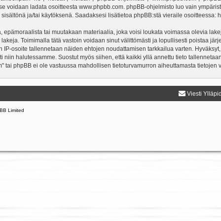
a se voidaan ladata osoitteesta
www.phpbb.com
. phpBB-ohjelmisto luo vain ympärist
 sisältönä ja/tai käytöksenä. Saadaksesi lisätietoa phpBB:stä vieraile osoitteessa:
h
, epämoraalista tai muutakaan materiaalia, joka voisi loukata voimassa olevia lake
 lakeja. Toimimalla tätä vastoin voidaan sinut välittömästi ja lopullisesti poistaa järj
en IP-osoite tallennetaan näiden ehtojen noudattamisen tarkkailua varten. Hyväksyt,
sti niin halutessamme. Suostut myös siihen, että kaikki yllä annettu tieto tallenneta
" tai phpBB ei ole vastuussa mahdollisen tietoturvamurron aiheuttamasta tietojen vu
Viesti Ylläpi
BB Limited