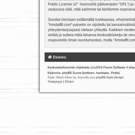
Public License v2
" -lisenssillä (jälkeenpäin "GPL") j
vastuussa siitä, mitä sallimme tai kiellämme sopivana
Suostut olemaan esittämättä loukkaavaa, vihamielistä
"Amstaffit.com"-palvelin on sijoitettu tai kansainvälisiä
yhteydentarjoajaasi otetaan yhteyttä. Kaikkien viesti
siirtää ja sulkea mikä tahansa keskusteluketju tai vie
osapuolelle ilman suostumustasi, mutta "Amstaffit.com
Etusivu
Keskustelufoorumin ohjelmisto
phpBB
® Forum Software © php
Käännös: phpBB Suomi (lurttinen, harritapio, Pettis)
Style: Black-Silver by Joyce&Luna
phpBB-Style-Design
Yksityisyys
|
Ehdot