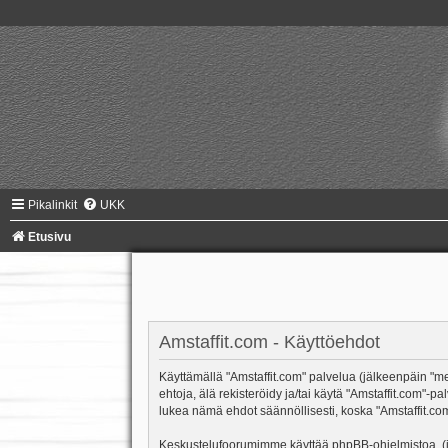
Pikalinkit
UKK
Etusivu
Amstaffit.com - Käyttöehdot
Käyttämällä "Amstaffit.com" palvelua (jälkeenpäin "me"
ehtoja, älä rekisteröidy ja/tai käytä "Amstaffit.co
lukea nämä ehdot säännöllisesti, koska "Amstaffit.com"
Keskustelufoorumimme käyttää phpBB-ohjelmistoa, (jäl