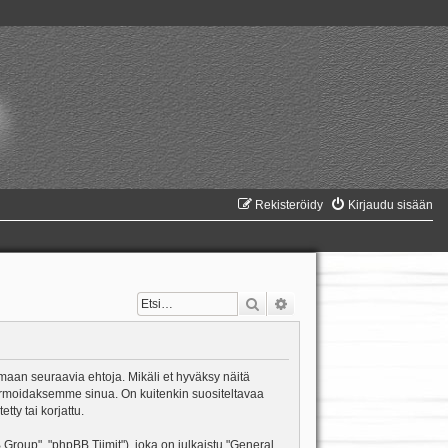
Rekisteröidy
Kirjaudu sisään
Etsi
Tarkennettu haku
amaan seuraavia ehtoja. Mikäli et hyväksy näitä
formoidaksemme sinua. On kuitenkin suositeltavaa
ty tai korjattu.
oup", "phpBB Tiimit"), joka on julkaistu "
General