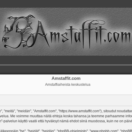
Amstaffit.com
Amstaffiaiheista keskustelua
, "meitä", "meidän", "Amstaffit.com", "https://www.amstaffit.com"), sitoudut noudatt
m"-palvelua. Me voimme muuttaa näitä ehtoja koska tahansa ja teemme parhaamme in
-palvelun käyttö vaatii että hyväksyt nämä ehdot siinä muodossa, kuin ne on päivitet
keenpäin "he", "heidät", "heidän", "phpBB-ohjelmisto", "www.phpbb.com", "phpBB Gr