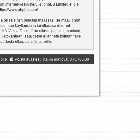
ön internet-keskustelulle. phpBB Limited ei ole
ttps://www.phpbb.com/
.
ja oli se sitten omassa maassasi, se maa, johon
estelmän käyttäjistä ja tarvittaessa internet-
 että "Amstaffit.com" on oikeus poistaa, muokata,
an tietokantaan. Tätä tietoa ei anneta kolmannelle
odosta ulkopuolisille tahoille.
dolle
Poista evästeet
Kaikki ajat ovat
UTC+03:00