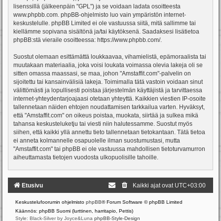
lisenssillä (jälkeenpäin "GPL") ja se voidaan ladata osoitteesta
www.phpbb.com
. phpBB-ohjelmisto luo vain ympäristön internet-
keskustelulle. phpBB Limited ei ole vastuussa siitä, mitä sallimme tai
kiellämme sopivana sisältönä ja/tai käytöksenä. Saadaksesi lisätietoa
phpBB:stä vieraile osoitteessa:
https://www.phpbb.com/
.
Suostut olemaan esittämättä loukkaavaa, vihamielistä, epämoraalista tai
muutakaan materiaalia, joka voisi loukata voimassa olevia lakeja oli se
sitten omassa maassasi, se maa, johon "Amstaffit.com"-palvelin on
sijoitettu tai kansainvälisiä lakeja. Toimimalla tätä vastoin voidaan sinut
välittömästi ja lopullisesti poistaa järjestelmän käyttäjistä ja tarvittaessa
internet-yhteydentarjoajaasi otetaan yhteyttä. Kaikkien viestien IP-osoite
tallennetaan näiden ehtojen noudattamisen tarkkailua varten. Hyväksyt,
että "Amstaffit.com" on oikeus poistaa, muokata, siirtää ja sulkea mikä
tahansa keskusteluketju tai viesti niin halutessamme. Suostut myös
siihen, että kaikki yllä annettu tieto tallennetaan tietokantaan. Tätä tietoa
ei anneta kolmannelle osapuolelle ilman suostumustasi, mutta
"Amstaffit.com" tai phpBB ei ole vastuussa mahdollisen tietoturvamurron
aiheuttamasta tietojen vuodosta ulkopuolisille tahoille.
Etusivu
Kaikki ajat ovat
UTC+03:00
Keskustelufoorumin ohjelmisto
phpBB
® Forum Software © phpBB Limited
Käännös: phpBB Suomi (lurttinen, harritapio, Pettis)
Style: Black-Silver by Joyce&Luna
phpBB-Style-Design