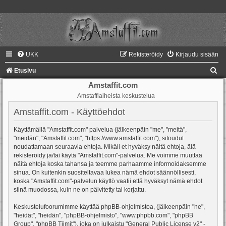
UKK
Rekisteröidy
Kirjaudu sisään
E
Etusivu
t
Amstaffit.com
Amstaffiaiheista keskustelua
s
i
Amstaffit.com - Käyttöehdot
Käyttämällä "Amstaffit.com" palvelua (jälkeenpäin "me", "meitä",
"meidän", "Amstaffit.com", "https://www.amstaffit.com"), sitoudut
noudattamaan seuraavia ehtoja. Mikäli et hyväksy näitä ehtoja, älä
rekisteröidy ja/tai käytä "Amstaffit.com"-palvelua. Me voimme muuttaa
näitä ehtoja koska tahansa ja teemme parhaamme informoidaksemme
sinua. On kuitenkin suositeltavaa lukea nämä ehdot säännöllisesti,
koska "Amstaffit.com"-palvelun käyttö vaatii että hyväksyt nämä ehdot
siinä muodossa, kuin ne on päivitetty tai korjattu.
Keskustelufoorumimme käyttää phpBB-ohjelmistoa, (jälkeenpäin "he",
"heidät", "heidän", "phpBB-ohjelmisto", "www.phpbb.com", "phpBB
Group", "phpBB Tiimit"), joka on julkaistu "
General Public License v2
" -