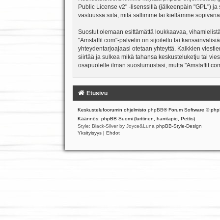
Public License v2
" -lisenssillä (jälkeenpäin "GPL") j
vastuussa siitä, mitä sallimme tai kiellämme sopivana
Suostut olemaan esittämättä loukkaavaa, vihamielistä
"Amstaffit.com"-palvelin on sijoitettu tai kansainvälisiä
yhteydentarjoajaasi otetaan yhteyttä. Kaikkien viesti
siirtää ja sulkea mikä tahansa keskusteluketju tai vie
osapuolelle ilman suostumustasi, mutta "Amstaffit.com
Etusivu
Keskustelufoorumin ohjelmisto
phpBB
® Forum Software © php
Käännös: phpBB Suomi (lurttinen, harritapio, Pettis)
Style: Black-Silver by Joyce&Luna
phpBB-Style-Design
Yksityisyys
|
Ehdot