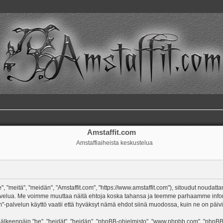
Amstaffit.com
Amstaffiaiheista keskustelua
, "meitä", "meidän", "Amstaffit.com", "https://www.amstaffit.com"), sitoudut noudatt
m"-palvelua. Me voimme muuttaa näitä ehtoja koska tahansa ja teemme parhaamme in
-palvelun käyttö vaatii että hyväksyt nämä ehdot siinä muodossa, kuin ne on päivitet
keenpäin "he", "heidät", "heidän", "phpBB-ohjelmisto", "www.phpbb.com", "phpBB Gr