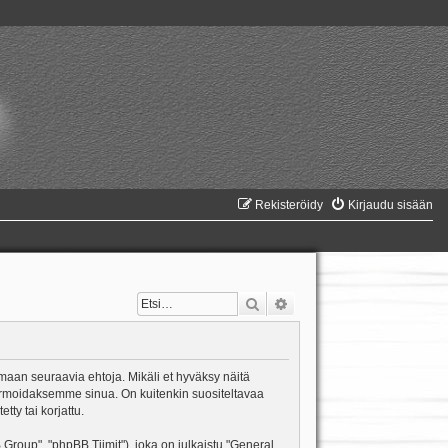
Rekisteröidy
Kirjaudu sisään
Etsi
Tarkennettu haku
amaan seuraavia ehtoja. Mikäli et hyväksy näitä
formoidaksemme sinua. On kuitenkin suositeltavaa
ty tai korjattu.
oup", "phpBB Tiimit"), joka on julkaistu "
General