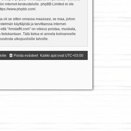
ön internet-keskustelulle. phpBB Limited ei ole
ttps://www.phpbb.com/
.
ja oli se sitten omassa maassasi, se maa, johon
estelmän käyttäjistä ja tarvittaessa internet-
 että "Amstaffit.com" on oikeus poistaa, muokata,
an tietokantaan. Tätä tietoa ei anneta kolmannelle
odosta ulkopuolisille tahoille.
dolle
Poista evästeet
Kaikki ajat ovat
UTC+03:00