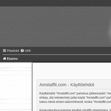
Pikalinkit
UKK
Etusivu
Amstaffit.com - Käyttöehdot
Käyttämällä "Amstaffit.com" palvelua (jälkeenpäin "me"
ehtoja, älä rekisteröidy ja/tai käytä "Amstaffit.co
lukea nämä ehdot säännöllisesti, koska "Amstaffit.com"
Keskustelufoorumimme käyttää phpBB-ohjelmistoa, (jäl