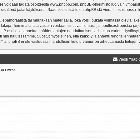
a se voidaan ladata osoitteesta
www.phpbb.com
. phpBB-ohjelmisto luo vain ympärist
 sisältönä ja/tai käytöksenä. Saadaksesi lisätietoa phpBB:stä vieraile osoitteessa:
h
, epämoraalista tai muutakaan materiaalia, joka voisi loukata voimassa olevia lake
 lakeja. Toimimalla tätä vastoin voidaan sinut välittömästi ja lopullisesti poistaa järj
en IP-osoite tallennetaan näiden ehtojen noudattamisen tarkkailua varten. Hyväksyt,
sti niin halutessamme. Suostut myös siihen, että kaikki yllä annettu tieto tallenneta
" tai phpBB ei ole vastuussa mahdollisen tietoturvamurron aiheuttamasta tietojen vu
Viesti Ylläpi
BB Limited