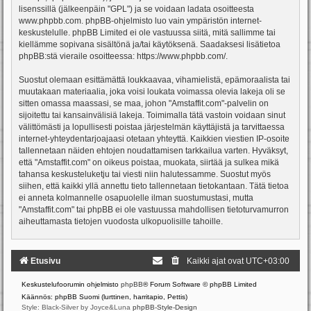
lisenssillä (jälkeenpäin "GPL") ja se voidaan ladata osoitteesta
www.phpbb.com
. phpBB-ohjelmisto luo vain ympäristön internet-
keskustelulle. phpBB Limited ei ole vastuussa siitä, mitä sallimme tai
kiellämme sopivana sisältönä ja/tai käytöksenä. Saadaksesi lisätietoa
phpBB:stä vieraile osoitteessa:
https://www.phpbb.com/
.
Suostut olemaan esittämättä loukkaavaa, vihamielistä, epämoraalista tai
muutakaan materiaalia, joka voisi loukata voimassa olevia lakeja oli se
sitten omassa maassasi, se maa, johon "Amstaffit.com"-palvelin on
sijoitettu tai kansainvälisiä lakeja. Toimimalla tätä vastoin voidaan sinut
välittömästi ja lopullisesti poistaa järjestelmän käyttäjistä ja tarvittaessa
internet-yhteydentarjoajaasi otetaan yhteyttä. Kaikkien viestien IP-osoite
tallennetaan näiden ehtojen noudattamisen tarkkailua varten. Hyväksyt,
että "Amstaffit.com" on oikeus poistaa, muokata, siirtää ja sulkea mikä
tahansa keskusteluketju tai viesti niin halutessamme. Suostut myös
siihen, että kaikki yllä annettu tieto tallennetaan tietokantaan. Tätä tietoa
ei anneta kolmannelle osapuolelle ilman suostumustasi, mutta
"Amstaffit.com" tai phpBB ei ole vastuussa mahdollisen tietoturvamurron
aiheuttamasta tietojen vuodosta ulkopuolisille tahoille.
Etusivu
Kaikki ajat ovat
UTC+03:00
Keskustelufoorumin ohjelmisto
phpBB
® Forum Software © phpBB Limited
Käännös: phpBB Suomi (lurttinen, harritapio, Pettis)
Style: Black-Silver by Joyce&Luna
phpBB-Style-Design