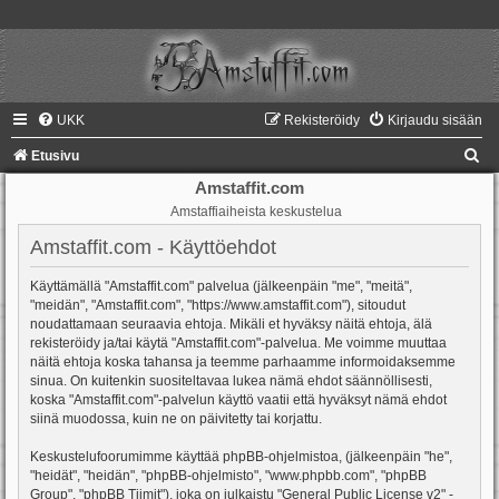
UKK
Rekisteröidy
Kirjaudu sisään
E
Etusivu
t
Amstaffit.com
Amstaffiaiheista keskustelua
s
i
Amstaffit.com - Käyttöehdot
Käyttämällä "Amstaffit.com" palvelua (jälkeenpäin "me", "meitä",
"meidän", "Amstaffit.com", "https://www.amstaffit.com"), sitoudut
noudattamaan seuraavia ehtoja. Mikäli et hyväksy näitä ehtoja, älä
rekisteröidy ja/tai käytä "Amstaffit.com"-palvelua. Me voimme muuttaa
näitä ehtoja koska tahansa ja teemme parhaamme informoidaksemme
sinua. On kuitenkin suositeltavaa lukea nämä ehdot säännöllisesti,
koska "Amstaffit.com"-palvelun käyttö vaatii että hyväksyt nämä ehdot
siinä muodossa, kuin ne on päivitetty tai korjattu.
Keskustelufoorumimme käyttää phpBB-ohjelmistoa, (jälkeenpäin "he",
"heidät", "heidän", "phpBB-ohjelmisto", "www.phpbb.com", "phpBB
Group", "phpBB Tiimit"), joka on julkaistu "
General Public License v2
" -