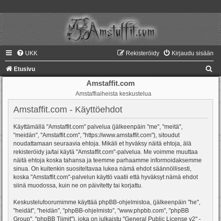
UKK
Rekisteröidy
Kirjaudu sisään
E
Etusivu
t
Amstaffit.com
Amstaffiaiheista keskustelua
s
i
Amstaffit.com - Käyttöehdot
Käyttämällä "Amstaffit.com" palvelua (jälkeenpäin "me", "meitä",
"meidän", "Amstaffit.com", "https://www.amstaffit.com"), sitoudut
noudattamaan seuraavia ehtoja. Mikäli et hyväksy näitä ehtoja, älä
rekisteröidy ja/tai käytä "Amstaffit.com"-palvelua. Me voimme muuttaa
näitä ehtoja koska tahansa ja teemme parhaamme informoidaksemme
sinua. On kuitenkin suositeltavaa lukea nämä ehdot säännöllisesti,
koska "Amstaffit.com"-palvelun käyttö vaatii että hyväksyt nämä ehdot
siinä muodossa, kuin ne on päivitetty tai korjattu.
Keskustelufoorumimme käyttää phpBB-ohjelmistoa, (jälkeenpäin "he",
"heidät", "heidän", "phpBB-ohjelmisto", "www.phpbb.com", "phpBB
Group", "phpBB Tiimit"), joka on julkaistu "
General Public License v2
" -