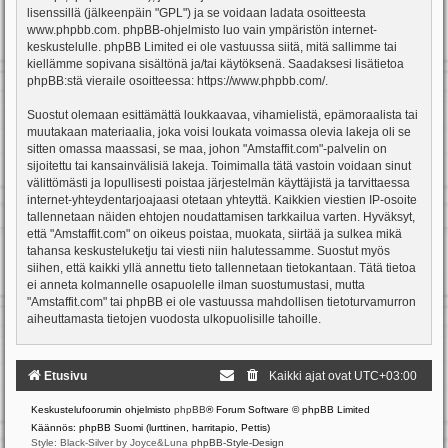
lisenssillä (jälkeenpäin "GPL") ja se voidaan ladata osoitteesta
www.phpbb.com
. phpBB-ohjelmisto luo vain ympäristön internet-
keskustelulle. phpBB Limited ei ole vastuussa siitä, mitä sallimme tai
kiellämme sopivana sisältönä ja/tai käytöksenä. Saadaksesi lisätietoa
phpBB:stä vieraile osoitteessa:
https://www.phpbb.com/
.
Suostut olemaan esittämättä loukkaavaa, vihamielistä, epämoraalista tai
muutakaan materiaalia, joka voisi loukata voimassa olevia lakeja oli se
sitten omassa maassasi, se maa, johon "Amstaffit.com"-palvelin on
sijoitettu tai kansainvälisiä lakeja. Toimimalla tätä vastoin voidaan sinut
välittömästi ja lopullisesti poistaa järjestelmän käyttäjistä ja tarvittaessa
internet-yhteydentarjoajaasi otetaan yhteyttä. Kaikkien viestien IP-osoite
tallennetaan näiden ehtojen noudattamisen tarkkailua varten. Hyväksyt,
että "Amstaffit.com" on oikeus poistaa, muokata, siirtää ja sulkea mikä
tahansa keskusteluketju tai viesti niin halutessamme. Suostut myös
siihen, että kaikki yllä annettu tieto tallennetaan tietokantaan. Tätä tietoa
ei anneta kolmannelle osapuolelle ilman suostumustasi, mutta
"Amstaffit.com" tai phpBB ei ole vastuussa mahdollisen tietoturvamurron
aiheuttamasta tietojen vuodosta ulkopuolisille tahoille.
Etusivu
Kaikki ajat ovat
UTC+03:00
Keskustelufoorumin ohjelmisto
phpBB
® Forum Software © phpBB Limited
Käännös: phpBB Suomi (lurttinen, harritapio, Pettis)
Style: Black-Silver by Joyce&Luna
phpBB-Style-Design