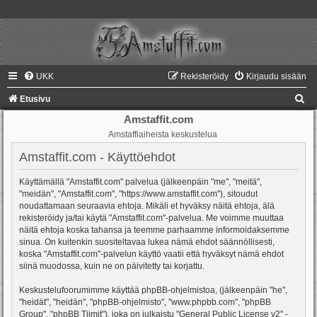
UKK
Rekisteröidy
Kirjaudu sisään
E
Etusivu
t
Amstaffit.com
Amstaffiaiheista keskustelua
s
i
Amstaffit.com - Käyttöehdot
Käyttämällä "Amstaffit.com" palvelua (jälkeenpäin "me", "meitä",
"meidän", "Amstaffit.com", "https://www.amstaffit.com"), sitoudut
noudattamaan seuraavia ehtoja. Mikäli et hyväksy näitä ehtoja, älä
rekisteröidy ja/tai käytä "Amstaffit.com"-palvelua. Me voimme muuttaa
näitä ehtoja koska tahansa ja teemme parhaamme informoidaksemme
sinua. On kuitenkin suositeltavaa lukea nämä ehdot säännöllisesti,
koska "Amstaffit.com"-palvelun käyttö vaatii että hyväksyt nämä ehdot
siinä muodossa, kuin ne on päivitetty tai korjattu.
Keskustelufoorumimme käyttää phpBB-ohjelmistoa, (jälkeenpäin "he",
"heidät", "heidän", "phpBB-ohjelmisto", "www.phpbb.com", "phpBB
Group", "phpBB Tiimit"), joka on julkaistu "
General Public License v2
" -