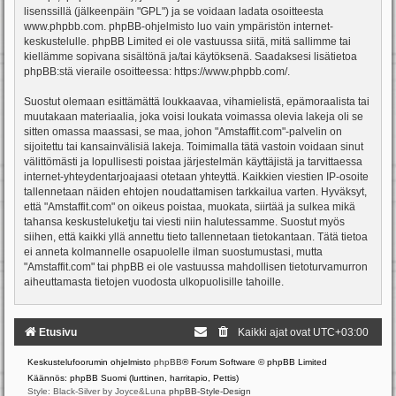
lisenssillä (jälkeenpäin "GPL") ja se voidaan ladata osoitteesta
www.phpbb.com
. phpBB-ohjelmisto luo vain ympäristön internet-
keskustelulle. phpBB Limited ei ole vastuussa siitä, mitä sallimme tai
kiellämme sopivana sisältönä ja/tai käytöksenä. Saadaksesi lisätietoa
phpBB:stä vieraile osoitteessa:
https://www.phpbb.com/
.
Suostut olemaan esittämättä loukkaavaa, vihamielistä, epämoraalista tai
muutakaan materiaalia, joka voisi loukata voimassa olevia lakeja oli se
sitten omassa maassasi, se maa, johon "Amstaffit.com"-palvelin on
sijoitettu tai kansainvälisiä lakeja. Toimimalla tätä vastoin voidaan sinut
välittömästi ja lopullisesti poistaa järjestelmän käyttäjistä ja tarvittaessa
internet-yhteydentarjoajaasi otetaan yhteyttä. Kaikkien viestien IP-osoite
tallennetaan näiden ehtojen noudattamisen tarkkailua varten. Hyväksyt,
että "Amstaffit.com" on oikeus poistaa, muokata, siirtää ja sulkea mikä
tahansa keskusteluketju tai viesti niin halutessamme. Suostut myös
siihen, että kaikki yllä annettu tieto tallennetaan tietokantaan. Tätä tietoa
ei anneta kolmannelle osapuolelle ilman suostumustasi, mutta
"Amstaffit.com" tai phpBB ei ole vastuussa mahdollisen tietoturvamurron
aiheuttamasta tietojen vuodosta ulkopuolisille tahoille.
Etusivu
Kaikki ajat ovat
UTC+03:00
Keskustelufoorumin ohjelmisto
phpBB
® Forum Software © phpBB Limited
Käännös: phpBB Suomi (lurttinen, harritapio, Pettis)
Style: Black-Silver by Joyce&Luna
phpBB-Style-Design