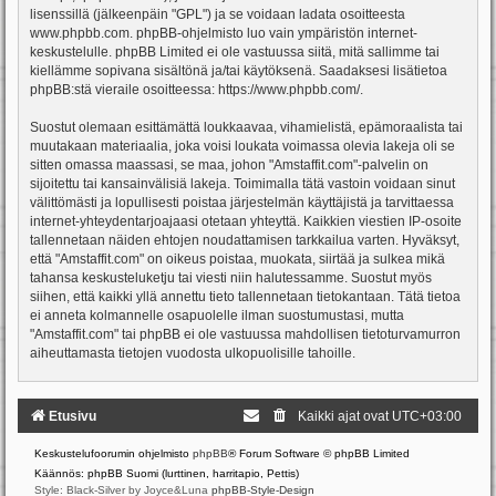
lisenssillä (jälkeenpäin "GPL") ja se voidaan ladata osoitteesta
www.phpbb.com
. phpBB-ohjelmisto luo vain ympäristön internet-
keskustelulle. phpBB Limited ei ole vastuussa siitä, mitä sallimme tai
kiellämme sopivana sisältönä ja/tai käytöksenä. Saadaksesi lisätietoa
phpBB:stä vieraile osoitteessa:
https://www.phpbb.com/
.
Suostut olemaan esittämättä loukkaavaa, vihamielistä, epämoraalista tai
muutakaan materiaalia, joka voisi loukata voimassa olevia lakeja oli se
sitten omassa maassasi, se maa, johon "Amstaffit.com"-palvelin on
sijoitettu tai kansainvälisiä lakeja. Toimimalla tätä vastoin voidaan sinut
välittömästi ja lopullisesti poistaa järjestelmän käyttäjistä ja tarvittaessa
internet-yhteydentarjoajaasi otetaan yhteyttä. Kaikkien viestien IP-osoite
tallennetaan näiden ehtojen noudattamisen tarkkailua varten. Hyväksyt,
että "Amstaffit.com" on oikeus poistaa, muokata, siirtää ja sulkea mikä
tahansa keskusteluketju tai viesti niin halutessamme. Suostut myös
siihen, että kaikki yllä annettu tieto tallennetaan tietokantaan. Tätä tietoa
ei anneta kolmannelle osapuolelle ilman suostumustasi, mutta
"Amstaffit.com" tai phpBB ei ole vastuussa mahdollisen tietoturvamurron
aiheuttamasta tietojen vuodosta ulkopuolisille tahoille.
Etusivu
Kaikki ajat ovat
UTC+03:00
Keskustelufoorumin ohjelmisto
phpBB
® Forum Software © phpBB Limited
Käännös: phpBB Suomi (lurttinen, harritapio, Pettis)
Style: Black-Silver by Joyce&Luna
phpBB-Style-Design