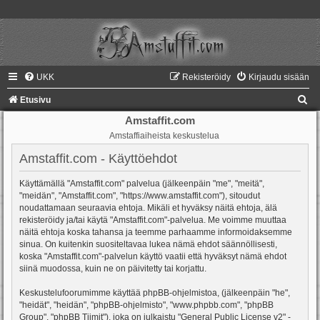
UKK
Rekisteröidy
Kirjaudu sisään
E
Etusivu
t
Amstaffit.com
Amstaffiaiheista keskustelua
s
i
Amstaffit.com - Käyttöehdot
Käyttämällä "Amstaffit.com" palvelua (jälkeenpäin "me", "meitä",
"meidän", "Amstaffit.com", "https://www.amstaffit.com"), sitoudut
noudattamaan seuraavia ehtoja. Mikäli et hyväksy näitä ehtoja, älä
rekisteröidy ja/tai käytä "Amstaffit.com"-palvelua. Me voimme muuttaa
näitä ehtoja koska tahansa ja teemme parhaamme informoidaksemme
sinua. On kuitenkin suositeltavaa lukea nämä ehdot säännöllisesti,
koska "Amstaffit.com"-palvelun käyttö vaatii että hyväksyt nämä ehdot
siinä muodossa, kuin ne on päivitetty tai korjattu.
Keskustelufoorumimme käyttää phpBB-ohjelmistoa, (jälkeenpäin "he",
"heidät", "heidän", "phpBB-ohjelmisto", "www.phpbb.com", "phpBB
Group", "phpBB Tiimit"), joka on julkaistu "
General Public License v2
" -