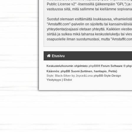
Public License v2
" -lisenssillä (jälkeenpäin "GPL") j
vastuussa siitä, mitä sallimme tai kiellämme sopivana
Suostut olemaan esittämättä loukkaavaa, vihamielistä
"Amstaffit.com"-palvelin on sijoitettu tai kansainvälisiä
yhteydentarjoajaasi otetaan yhteyttä. Kaikkien viesti
siirtää ja sulkea mikä tahansa keskusteluketju tai vie
osapuolelle ilman suostumustasi, mutta "Amstaffit.com
Etusivu
Keskustelufoorumin ohjelmisto
phpBB
® Forum Software © php
Käännös: phpBB Suomi (lurttinen, harritapio, Pettis)
Style: Black-Silver by Joyce&Luna
phpBB-Style-Design
Yksityisyys
|
Ehdot