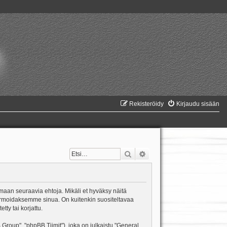
Rekisteröidy
Kirjaudu sisään
Etsi
Tarkennettu haku
amaan seuraavia ehtoja. Mikäli et hyväksy näitä
formoidaksemme sinua. On kuitenkin suositeltavaa
ty tai korjattu.
oup", "phpBB Tiimit"), joka on julkaistu "
General