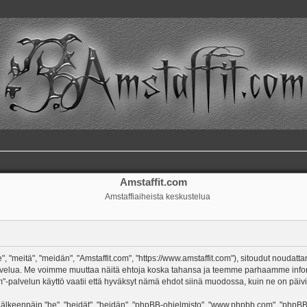
Amstaffit.com
Amstaffiaiheista keskustelua
, "meitä", "meidän", "Amstaffit.com", "https://www.amstaffit.com"), sitoudut noudatt
m"-palvelua. Me voimme muuttaa näitä ehtoja koska tahansa ja teemme parhaamme in
-palvelun käyttö vaatii että hyväksyt nämä ehdot siinä muodossa, kuin ne on päivitet
keenpäin "he", "heidät", "heidän", "phpBB-ohjelmisto", "www.phpbb.com", "phpBB Gr