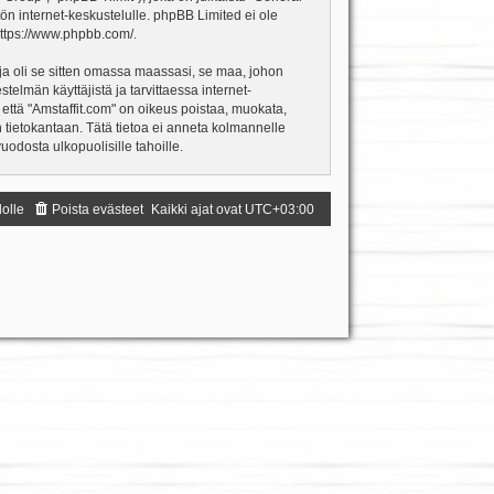
ön internet-keskustelulle. phpBB Limited ei ole
ttps://www.phpbb.com/
.
ja oli se sitten omassa maassasi, se maa, johon
estelmän käyttäjistä ja tarvittaessa internet-
 että "Amstaffit.com" on oikeus poistaa, muokata,
an tietokantaan. Tätä tietoa ei anneta kolmannelle
odosta ulkopuolisille tahoille.
dolle
Poista evästeet
Kaikki ajat ovat
UTC+03:00