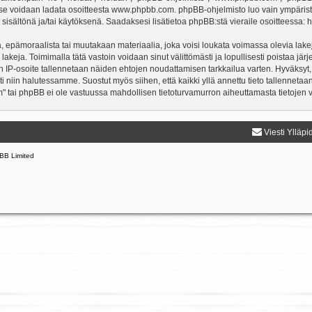
a se voidaan ladata osoitteesta
www.phpbb.com
. phpBB-ohjelmisto luo vain ympärist
 sisältönä ja/tai käytöksenä. Saadaksesi lisätietoa phpBB:stä vieraile osoitteessa:
h
, epämoraalista tai muutakaan materiaalia, joka voisi loukata voimassa olevia lake
 lakeja. Toimimalla tätä vastoin voidaan sinut välittömästi ja lopullisesti poistaa järj
en IP-osoite tallennetaan näiden ehtojen noudattamisen tarkkailua varten. Hyväksyt,
sti niin halutessamme. Suostut myös siihen, että kaikki yllä annettu tieto tallenneta
" tai phpBB ei ole vastuussa mahdollisen tietoturvamurron aiheuttamasta tietojen vu
Viesti Ylläpi
BB Limited