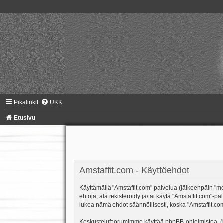
Pikalinkit
UKK
Etusivu
Amstaffit.com - Käyttöehdot
Käyttämällä "Amstaffit.com" palvelua (jälkeenpäin "me"
ehtoja, älä rekisteröidy ja/tai käytä "Amstaffit.co
lukea nämä ehdot säännöllisesti, koska "Amstaffit.com"
Keskustelufoorumimme käyttää phpBB-ohjelmistoa, (jäl