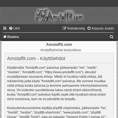
UKK
Rekisteröidy
Kirjaudu sisään
E
Etusivu
t
Amstaffit.com
Amstaffiaiheista keskustelua
s
i
Amstaffit.com - Käyttöehdot
Käyttämällä "Amstaffit.com" palvelua (jälkeenpäin "me", "meitä",
"meidän", "Amstaffit.com", "https://www.amstaffit.com"), sitoudut
noudattamaan seuraavia ehtoja. Mikäli et hyväksy näitä ehtoja, älä
rekisteröidy ja/tai käytä "Amstaffit.com"-palvelua. Me voimme muuttaa
näitä ehtoja koska tahansa ja teemme parhaamme informoidaksemme
sinua. On kuitenkin suositeltavaa lukea nämä ehdot säännöllisesti,
koska "Amstaffit.com"-palvelun käyttö vaatii että hyväksyt nämä ehdot
siinä muodossa, kuin ne on päivitetty tai korjattu.
Keskustelufoorumimme käyttää phpBB-ohjelmistoa, (jälkeenpäin "he",
"heidät", "heidän", "phpBB-ohjelmisto", "www.phpbb.com", "phpBB
Group", "phpBB Tiimit"), joka on julkaistu "
General Public License v2
" -