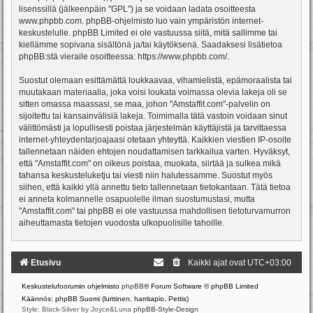
lisenssillä (jälkeenpäin "GPL") ja se voidaan ladata osoitteesta
www.phpbb.com
. phpBB-ohjelmisto luo vain ympäristön internet-
keskustelulle. phpBB Limited ei ole vastuussa siitä, mitä sallimme tai
kiellämme sopivana sisältönä ja/tai käytöksenä. Saadaksesi lisätietoa
phpBB:stä vieraile osoitteessa:
https://www.phpbb.com/
.
Suostut olemaan esittämättä loukkaavaa, vihamielistä, epämoraalista tai
muutakaan materiaalia, joka voisi loukata voimassa olevia lakeja oli se
sitten omassa maassasi, se maa, johon "Amstaffit.com"-palvelin on
sijoitettu tai kansainvälisiä lakeja. Toimimalla tätä vastoin voidaan sinut
välittömästi ja lopullisesti poistaa järjestelmän käyttäjistä ja tarvittaessa
internet-yhteydentarjoajaasi otetaan yhteyttä. Kaikkien viestien IP-osoite
tallennetaan näiden ehtojen noudattamisen tarkkailua varten. Hyväksyt,
että "Amstaffit.com" on oikeus poistaa, muokata, siirtää ja sulkea mikä
tahansa keskusteluketju tai viesti niin halutessamme. Suostut myös
siihen, että kaikki yllä annettu tieto tallennetaan tietokantaan. Tätä tietoa
ei anneta kolmannelle osapuolelle ilman suostumustasi, mutta
"Amstaffit.com" tai phpBB ei ole vastuussa mahdollisen tietoturvamurron
aiheuttamasta tietojen vuodosta ulkopuolisille tahoille.
Etusivu
Kaikki ajat ovat
UTC+03:00
Keskustelufoorumin ohjelmisto
phpBB
® Forum Software © phpBB Limited
Käännös: phpBB Suomi (lurttinen, harritapio, Pettis)
Style: Black-Silver by Joyce&Luna
phpBB-Style-Design