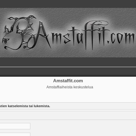
Amstaffit.com
Amstaffiaiheista keskustelua
tien katselemista tai lukemista.