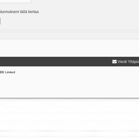
ätunnukseni tällä kertaa
Viesti Ylläpi
BB Limited