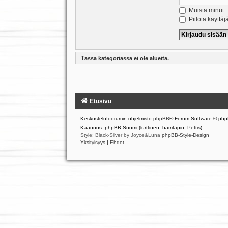
Muista minut
Piilota käyttäj
Tässä kategoriassa ei ole alueita.
Etusivu
Keskustelufoorumin ohjelmisto
phpBB
® Forum Software © php
Käännös: phpBB Suomi (lurttinen, harritapio, Pettis)
Style: Black-Silver by Joyce&Luna
phpBB-Style-Design
Yksityisyys
|
Ehdot