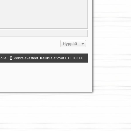
Hyppää
dolle
Poista evästeet
Kaikki ajat ovat
UTC+03:00