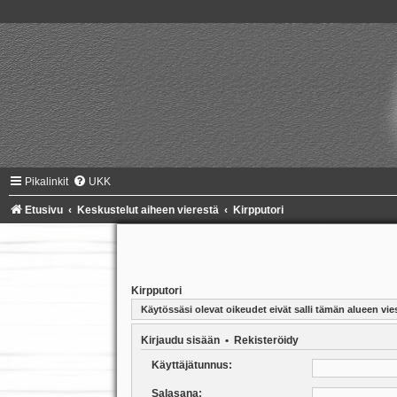
Pikalinkit
UKK
Etusivu
Keskustelut aiheen vierestä
Kirpputori
Kirpputori
Käytössäsi olevat oikeudet eivät salli tämän alueen vies
Kirjaudu sisään
•
Rekisteröidy
Käyttäjätunnus:
Salasana: