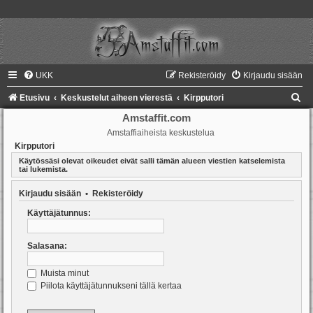
UKK
Rekisteröidy
Kirjaudu sisään
E
Etusivu
Keskustelut aiheen vierestä
Kirpputori
t
Amstaffit.com
Amstaffiaiheista keskustelua
s
Kirpputori
i
Käytössäsi olevat oikeudet eivät salli tämän alueen viestien katselemista
tai lukemista.
Kirjaudu sisään
•
Rekisteröidy
Käyttäjätunnus:
Salasana:
Muista minut
Piilota käyttäjätunnukseni tällä kertaa