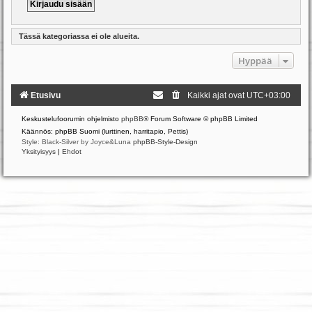
Tässä kategoriassa ei ole alueita.
Hyppää
Etusivu
Kaikki ajat ovat
UTC+03:00
Keskustelufoorumin ohjelmisto
phpBB
® Forum Software © phpBB Limited
Käännös: phpBB Suomi (lurttinen, harritapio, Pettis)
Style: Black-Silver by Joyce&Luna
phpBB-Style-Design
Yksityisyys
|
Ehdot