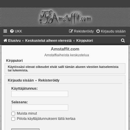
UKK
Rekisteröidy
Kirjaudu sisään
E
Etusivu
Keskustelut aiheen vierestä
Kirpputori
t
Amstaffit.com
Amstaffiaiheista keskustelua
s
Kirpputori
i
Käytössäsi olevat oikeudet eivät salli tämän alueen viestien katselemista
tai lukemista.
Kirjaudu sisään
•
Rekisteröidy
Käyttäjätunnus:
Salasana:
Muista minut
Piilota käyttäjätunnukseni tällä kertaa