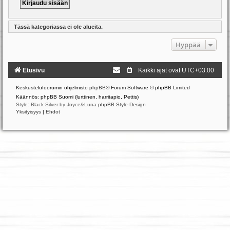
Tässä kategoriassa ei ole alueita.
Hyppää
Etusivu
Kaikki ajat ovat
UTC+03:00
Keskustelufoorumin ohjelmisto
phpBB
® Forum Software © phpBB Limited
Käännös: phpBB Suomi (lurttinen, harritapio, Pettis)
Style: Black-Silver by Joyce&Luna
phpBB-Style-Design
Yksityisyys
|
Ehdot