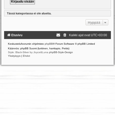
Tässä kategoriassa ei ole alueita.
Hyppää
Etusivu
Kaikki ajat ovat
UTC+03:00
Keskustelufoorumin ohjelmisto
phpBB
® Forum Software © phpBB Limited
Käännös: phpBB Suomi (lurttinen, harritapio, Pettis)
Style: Black-Silver by Joyce&Luna
phpBB-Style-Design
Yksityisyys
|
Ehdot