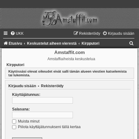
UKK
Rekisteröidy
Kirjaudu sisään
E
Etusivu
Keskustelut aiheen vierestä
Kirpputori
t
Amstaffit.com
Amstaffiaiheista keskustelua
s
Kirpputori
i
Käytössäsi olevat oikeudet eivät salli tämän alueen viestien katselemista
tai lukemista.
Kirjaudu sisään
•
Rekisteröidy
Käyttäjätunnus:
Salasana:
Muista minut
Piilota käyttäjätunnukseni tällä kertaa