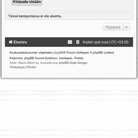
Tässä kategoriassa ei ole alueita.
Hyppää
Etusivu
Kaikki ajat ovat
UTC+03:00
Keskustelufoorumin ohjelmisto
phpBB
® Forum Software © phpBB Limited
Käännös: phpBB Suomi (lurttinen, harritapio, Pettis)
Style: Black-Silver by Joyce&Luna
phpBB-Style-Design
Yksityisyys
|
Ehdot