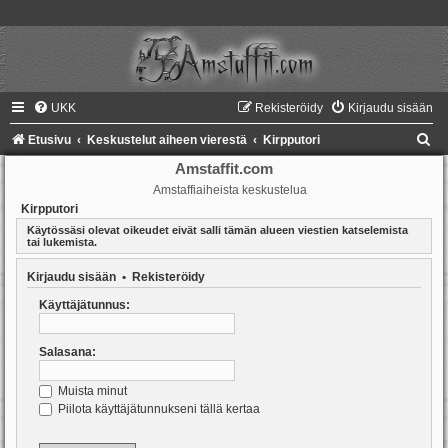
UKK
Rekisteröidy
Kirjaudu sisään
E
Etusivu
Keskustelut aiheen vierestä
Kirpputori
t
Amstaffit.com
Amstaffiaiheista keskustelua
s
Kirpputori
i
Käytössäsi olevat oikeudet eivät salli tämän alueen viestien katselemista
tai lukemista.
Kirjaudu sisään
•
Rekisteröidy
Käyttäjätunnus:
Salasana:
Muista minut
Piilota käyttäjätunnukseni tällä kertaa