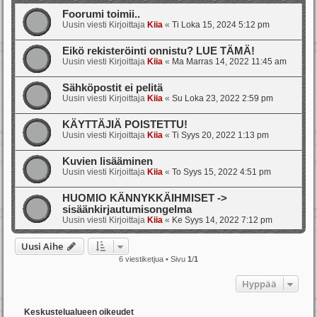
Foorumi toimii..
Uusin viesti Kirjoittaja
Kiia
«
Ti Loka 15, 2024 5:12 pm
Eikö rekisteröinti onnistu? LUE TÄMÄ!
Uusin viesti Kirjoittaja
Kiia
«
Ma Marras 14, 2022 11:45 am
Sähköpostit ei pelitä
Uusin viesti Kirjoittaja
Kiia
«
Su Loka 23, 2022 2:59 pm
KÄYTTÄJIÄ POISTETTU!
Uusin viesti Kirjoittaja
Kiia
«
Ti Syys 20, 2022 1:13 pm
Kuvien lisääminen
Uusin viesti Kirjoittaja
Kiia
«
To Syys 15, 2022 4:51 pm
HUOMIO KÄNNYKKÄIHMISET ->
sisäänkirjautumisongelma
Uusin viesti Kirjoittaja
Kiia
«
Ke Syys 14, 2022 7:12 pm
Uusi Aihe
6 viestiketjua • Sivu
1
/
1
Hyppää
Keskustelualueen oikeudet