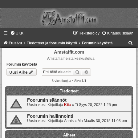
UKK
Rekisteröidy
Kirjaudu sisään
E
Etusivu
Tiedotteet ja foorumin käyttö
Forumin käytöstä
t
Amstaffit.com
Amstaffiaiheista keskustelua
s
Forumin käytöstä
i
Etsi
Tarkennettu haku
Uusi Aihe
6 viestiketjua • Sivu
1
/
1
Tiedotteet
Foorumin säännöt
Uusin viesti Kirjoittaja
Kiia
«
Ti Syys 20, 2022 1:25 pm
Foorumin hallinnointi
Uusin viesti Kirjoittaja
Annis
«
Ma Maalis 30, 2015 11:03 pm
Aiheet