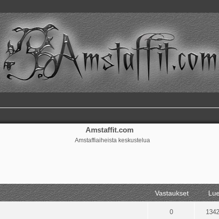
Amstaffit.com
Amstaffiaiheista keskustelua
ennettu haku
Vastaukset
Lue
0
134