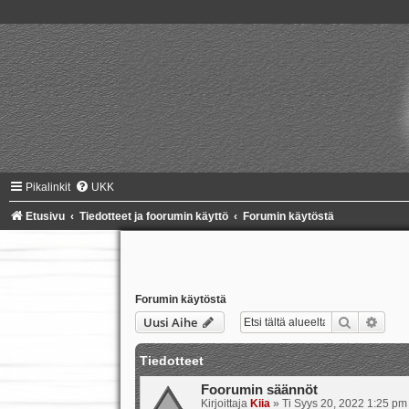
Pikalinkit
UKK
Etusivu
Tiedotteet ja foorumin käyttö
Forumin käytöstä
Forumin käytöstä
Etsi
Tark
Uusi Aihe
Tiedotteet
Foorumin säännöt
Kirjoittaja
Kiia
»
Ti Syys 20, 2022 1:25 pm