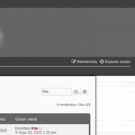
Rekisteröidy
Kirjaudu sisään
Etsi
Tarkennettu haku
6 viestiketjua • Sivu
1
/
1
ttu
Uusin viesti
Kirjoittaja
Kiia
2919
Ti Syys 20, 2022 1:25 pm