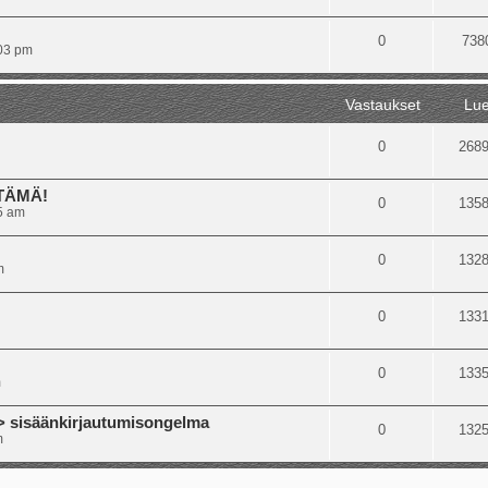
0
738
:03 pm
Vastaukset
Lue
0
268
 TÄMÄ!
0
135
5 am
0
132
m
0
133
0
133
m
isäänkirjautumisongelma
0
132
m