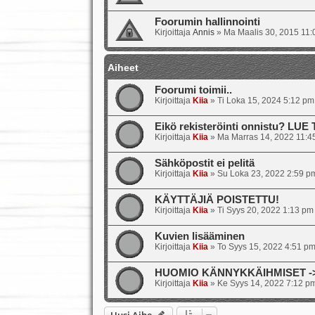
Foorumin hallinnointi
Kirjoittaja
Annis
»
Ma Maalis 30, 2015 11
Aiheet
Foorumi toimii..
Kirjoittaja
Kiia
»
Ti Loka 15, 2024 5:12 pm
Eikö rekisteröinti onnistu? LUE
Kirjoittaja
Kiia
»
Ma Marras 14, 2022 11:4
Sähköpostit ei pelitä
Kirjoittaja
Kiia
»
Su Loka 23, 2022 2:59 p
KÄYTTÄJIÄ POISTETTU!
Kirjoittaja
Kiia
»
Ti Syys 20, 2022 1:13 pm
Kuvien lisääminen
Kirjoittaja
Kiia
»
To Syys 15, 2022 4:51 p
HUOMIO KÄNNYKKÄIHMISET -> s
Kirjoittaja
Kiia
»
Ke Syys 14, 2022 7:12 p
Uusi Aihe