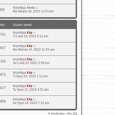
Kirjoittaja
Annis
050
Ma Maalis 30, 2015 11:03 pm
ttu
Uusin viesti
Kirjoittaja
Kiia
9751
Ti Loka 15, 2024 5:12 pm
Kirjoittaja
Kiia
8817
Ma Marras 14, 2022 11:45 am
Kirjoittaja
Kiia
8166
Su Loka 23, 2022 2:59 pm
Kirjoittaja
Kiia
1873
Ti Syys 20, 2022 1:13 pm
Kirjoittaja
Kiia
5677
To Syys 15, 2022 4:51 pm
Kirjoittaja
Kiia
5859
Ke Syys 14, 2022 7:12 pm
6 viestiketjua • Sivu
1
/
1