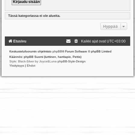
Tässä kategoriassa ei ole alueita.
Hyppää
Etusivu
Kaikki ajat ovat
UTC+03:00
Keskustelufoorumin ohjelmisto
phpBB
® Forum Software © phpBB Limited
Käännös: phpBB Suomi (lurttinen, harritapio, Pettis)
Style: Black-Silver by Joyce&Luna
phpBB-Style-Design
Yksityisyys
|
Ehdot