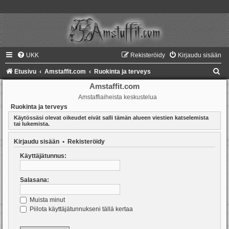
UKK
Rekisteröidy
Kirjaudu sisään
E
Etusivu
Amstaffit.com
Ruokinta ja terveys
t
Amstaffit.com
Amstaffiaiheista keskustelua
s
Ruokinta ja terveys
i
Käytössäsi olevat oikeudet eivät salli tämän alueen viestien katselemista
tai lukemista.
Kirjaudu sisään
•
Rekisteröidy
Käyttäjätunnus:
Salasana:
Muista minut
Piilota käyttäjätunnukseni tällä kertaa