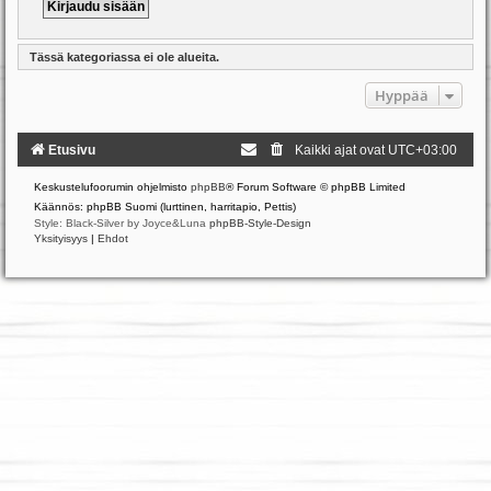
Tässä kategoriassa ei ole alueita.
Hyppää
Etusivu
Kaikki ajat ovat
UTC+03:00
Keskustelufoorumin ohjelmisto
phpBB
® Forum Software © phpBB Limited
Käännös: phpBB Suomi (lurttinen, harritapio, Pettis)
Style: Black-Silver by Joyce&Luna
phpBB-Style-Design
Yksityisyys
|
Ehdot