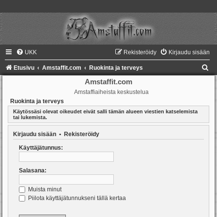
UKK
Rekisteröidy
Kirjaudu sisään
E
Etusivu
Amstaffit.com
Ruokinta ja terveys
t
Amstaffit.com
Amstaffiaiheista keskustelua
s
Ruokinta ja terveys
i
Käytössäsi olevat oikeudet eivät salli tämän alueen viestien katselemista
tai lukemista.
Kirjaudu sisään
•
Rekisteröidy
Käyttäjätunnus:
Salasana:
Muista minut
Piilota käyttäjätunnukseni tällä kertaa