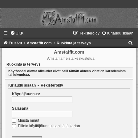
UKK
Rekisteröidy
Kirjaudu sisään
E
Etusivu
Amstaffit.com
Ruokinta ja terveys
t
Amstaffit.com
Amstaffiaiheista keskustelua
s
Ruokinta ja terveys
i
Käytössäsi olevat oikeudet eivät salli tämän alueen viestien katselemista
tai lukemista.
Kirjaudu sisään
•
Rekisteröidy
Käyttäjätunnus:
Salasana:
Muista minut
Piilota käyttäjätunnukseni tällä kertaa