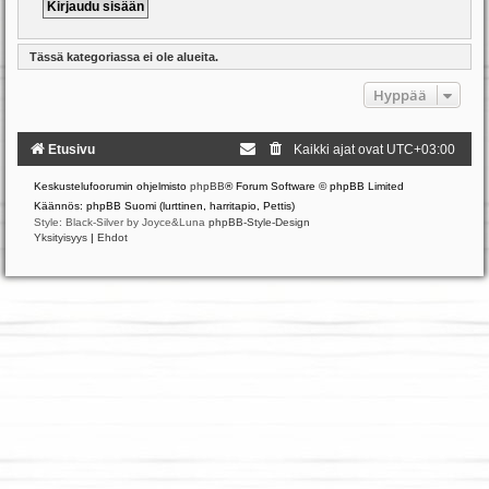
Tässä kategoriassa ei ole alueita.
Hyppää
Etusivu
Kaikki ajat ovat
UTC+03:00
Keskustelufoorumin ohjelmisto
phpBB
® Forum Software © phpBB Limited
Käännös: phpBB Suomi (lurttinen, harritapio, Pettis)
Style: Black-Silver by Joyce&Luna
phpBB-Style-Design
Yksityisyys
|
Ehdot