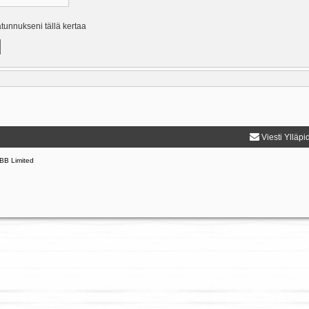
ätunnukseni tällä kertaa
Viesti Ylläpi
BB Limited