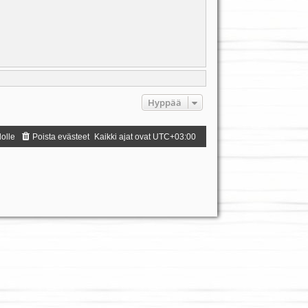
Hyppää
dolle
Poista evästeet
Kaikki ajat ovat
UTC+03:00