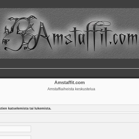
Amstaffit.com
Amstaffiaiheista keskustelua
tien katselemista tai lukemista.