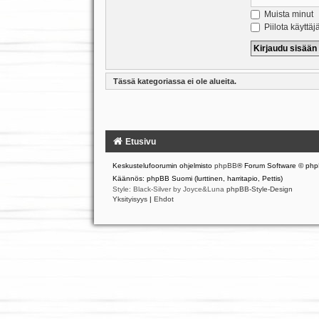
Muista minut
Piilota käyttäj
Tässä kategoriassa ei ole alueita.
Etusivu
Keskustelufoorumin ohjelmisto
phpBB
® Forum Software © php
Käännös: phpBB Suomi (lurttinen, harritapio, Pettis)
Style: Black-Silver by Joyce&Luna
phpBB-Style-Design
Yksityisyys
|
Ehdot