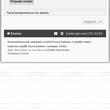
Tässä kategoriassa ei ole alueita.
Hyppää
Etusivu
Kaikki ajat ovat
UTC+03:00
Keskustelufoorumin ohjelmisto
phpBB
® Forum Software © phpBB Limited
Käännös: phpBB Suomi (lurttinen, harritapio, Pettis)
Style: Black-Silver by Joyce&Luna
phpBB-Style-Design
Yksityisyys
|
Ehdot