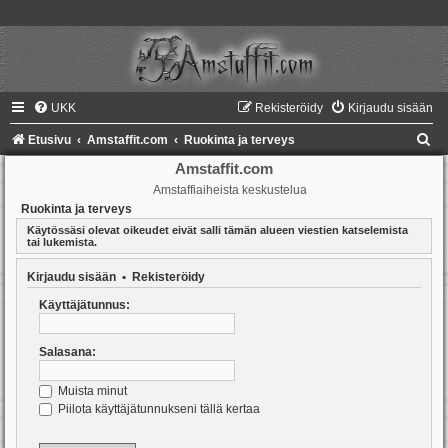
UKK
Rekisteröidy
Kirjaudu sisään
E
Etusivu
Amstaffit.com
Ruokinta ja terveys
t
Amstaffit.com
Amstaffiaiheista keskustelua
s
Ruokinta ja terveys
i
Käytössäsi olevat oikeudet eivät salli tämän alueen viestien katselemista
tai lukemista.
Kirjaudu sisään
•
Rekisteröidy
Käyttäjätunnus:
Salasana:
Muista minut
Piilota käyttäjätunnukseni tällä kertaa