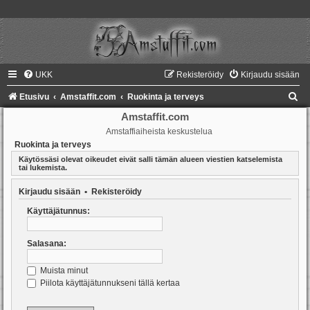
UKK
Rekisteröidy
Kirjaudu sisään
E
Etusivu
Amstaffit.com
Ruokinta ja terveys
t
Amstaffit.com
Amstaffiaiheista keskustelua
s
Ruokinta ja terveys
i
Käytössäsi olevat oikeudet eivät salli tämän alueen viestien katselemista
tai lukemista.
Kirjaudu sisään
•
Rekisteröidy
Käyttäjätunnus:
Salasana:
Muista minut
Piilota käyttäjätunnukseni tällä kertaa