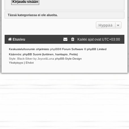
Tässä kategoriassa ei ole alueita.
Hyppää
Etusivu
Kaikki ajat ovat
UTC+03:00
Keskustelufoorumin ohjelmisto
phpBB
® Forum Software © phpBB Limited
Käännös: phpBB Suomi (lurttinen, harritapio, Pettis)
Style: Black-Silver by Joyce&Luna
phpBB-Style-Design
Yksityisyys
|
Ehdot