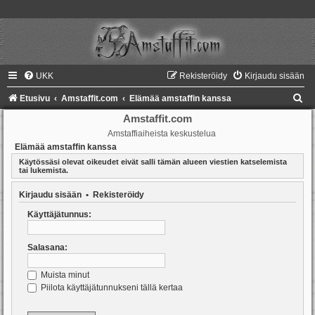
UKK
Rekisteröidy
Kirjaudu sisään
E
Etusivu
Amstaffit.com
Elämää amstaffin kanssa
t
Amstaffit.com
Amstaffiaiheista keskustelua
s
Elämää amstaffin kanssa
i
Käytössäsi olevat oikeudet eivät salli tämän alueen viestien katselemista
tai lukemista.
Kirjaudu sisään
•
Rekisteröidy
Käyttäjätunnus:
Salasana:
Muista minut
Piilota käyttäjätunnukseni tällä kertaa