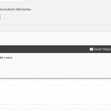
ätunnukseni tällä kertaa
Viesti Ylläpi
BB Limited