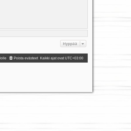
Hyppää
dolle
Poista evästeet
Kaikki ajat ovat
UTC+03:00