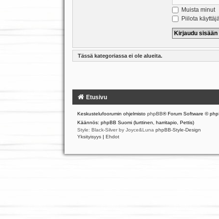
Muista minut
Piilota käyttäj
Tässä kategoriassa ei ole alueita.
Etusivu
Keskustelufoorumin ohjelmisto
phpBB
® Forum Software © php
Käännös: phpBB Suomi (lurttinen, harritapio, Pettis)
Style: Black-Silver by Joyce&Luna
phpBB-Style-Design
Yksityisyys
|
Ehdot