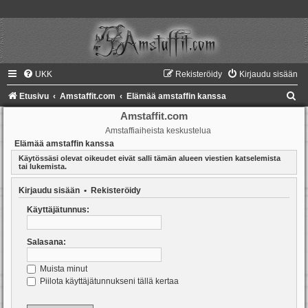
UKK
Rekisteröidy
Kirjaudu sisään
E
Etusivu
Amstaffit.com
Elämää amstaffin kanssa
t
Amstaffit.com
Amstaffiaiheista keskustelua
s
Elämää amstaffin kanssa
i
Käytössäsi olevat oikeudet eivät salli tämän alueen viestien katselemista
tai lukemista.
Kirjaudu sisään
•
Rekisteröidy
Käyttäjätunnus:
Salasana:
Muista minut
Piilota käyttäjätunnukseni tällä kertaa