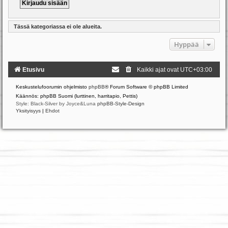
Tässä kategoriassa ei ole alueita.
Hyppää
Etusivu
Kaikki ajat ovat
UTC+03:00
Keskustelufoorumin ohjelmisto
phpBB
® Forum Software © phpBB Limited
Käännös: phpBB Suomi (lurttinen, harritapio, Pettis)
Style: Black-Silver by Joyce&Luna
phpBB-Style-Design
Yksityisyys
|
Ehdot