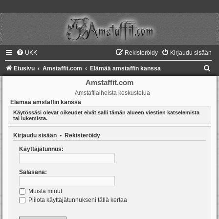
UKK
Rekisteröidy
Kirjaudu sisään
E
Etusivu
Amstaffit.com
Elämää amstaffin kanssa
t
Amstaffit.com
Amstaffiaiheista keskustelua
s
Elämää amstaffin kanssa
i
Käytössäsi olevat oikeudet eivät salli tämän alueen viestien katselemista
tai lukemista.
Kirjaudu sisään
•
Rekisteröidy
Käyttäjätunnus:
Salasana:
Muista minut
Piilota käyttäjätunnukseni tällä kertaa