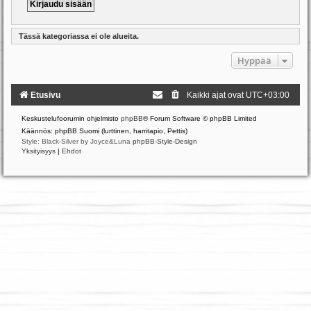
Tässä kategoriassa ei ole alueita.
Hyppää
Etusivu
Kaikki ajat ovat
UTC+03:00
Keskustelufoorumin ohjelmisto
phpBB
® Forum Software © phpBB Limited
Käännös: phpBB Suomi (lurttinen, harritapio, Pettis)
Style: Black-Silver by Joyce&Luna
phpBB-Style-Design
Yksityisyys
|
Ehdot