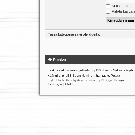
Muista minut
Piilota käyttäj
Tässä kategoriassa ei ole alueita.
Etusivu
Keskustelufoorumin ohjelmisto
phpBB
® Forum Software © php
Käännös: phpBB Suomi (lurttinen, harritapio, Pettis)
Style: Black-Silver by Joyce&Luna
phpBB-Style-Design
Yksityisyys
|
Ehdot