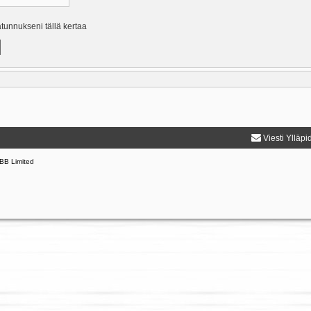
ätunnukseni tällä kertaa
Viesti Ylläpi
BB Limited