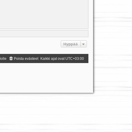
Hyppää
dolle
Poista evästeet
Kaikki ajat ovat
UTC+03:00