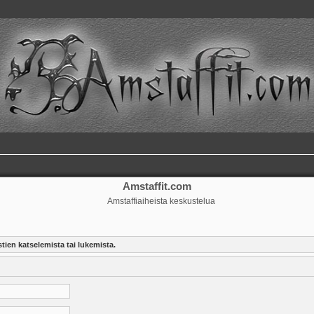
Amstaffit.com
Amstaffiaiheista keskustelua
tien katselemista tai lukemista.