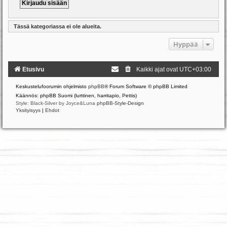
Tässä kategoriassa ei ole alueita.
Hyppää
Etusivu
Kaikki ajat ovat
UTC+03:00
Keskustelufoorumin ohjelmisto
phpBB
® Forum Software © phpBB Limited
Käännös: phpBB Suomi (lurttinen, harritapio, Pettis)
Style: Black-Silver by Joyce&Luna
phpBB-Style-Design
Yksityisyys
|
Ehdot