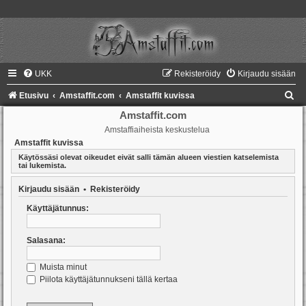
UKK
Rekisteröidy
Kirjaudu sisään
E
Etusivu
Amstaffit.com
Amstaffit kuvissa
t
Amstaffit.com
Amstaffiaiheista keskustelua
s
Amstaffit kuvissa
i
Käytössäsi olevat oikeudet eivät salli tämän alueen viestien katselemista
tai lukemista.
Kirjaudu sisään
•
Rekisteröidy
Käyttäjätunnus:
Salasana:
Muista minut
Piilota käyttäjätunnukseni tällä kertaa