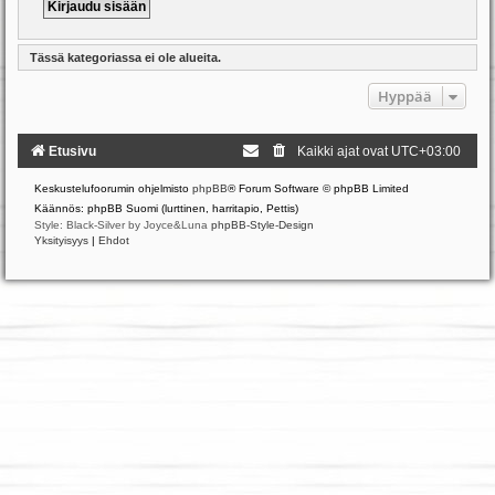
Tässä kategoriassa ei ole alueita.
Hyppää
Etusivu
Kaikki ajat ovat
UTC+03:00
Keskustelufoorumin ohjelmisto
phpBB
® Forum Software © phpBB Limited
Käännös: phpBB Suomi (lurttinen, harritapio, Pettis)
Style: Black-Silver by Joyce&Luna
phpBB-Style-Design
Yksityisyys
|
Ehdot