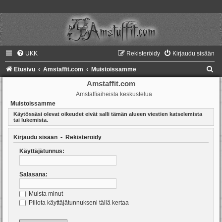
UKK
Rekisteröidy
Kirjaudu sisään
E
Etusivu
Amstaffit.com
Muistoissamme
t
Amstaffit.com
Amstaffiaiheista keskustelua
s
Muistoissamme
i
Käytössäsi olevat oikeudet eivät salli tämän alueen viestien katselemista
tai lukemista.
Kirjaudu sisään
•
Rekisteröidy
Käyttäjätunnus:
Salasana:
Muista minut
Piilota käyttäjätunnukseni tällä kertaa