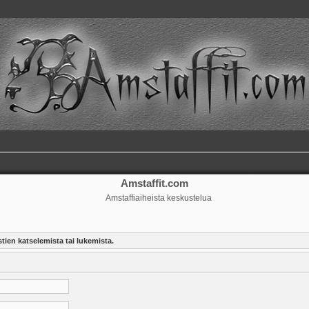
Amstaffit.com
Amstaffiaiheista keskustelua
tien katselemista tai lukemista.