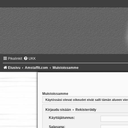
Pikalinkit
UKK
Etusivu
Amstaffit.com
Muistoissamme
Muistoissamme
Käytössäsi olevat oikeudet eivät salli tämän alueen vies
Kirjaudu sisään
•
Rekisteröidy
Käyttäjätunnus:
Salasana: