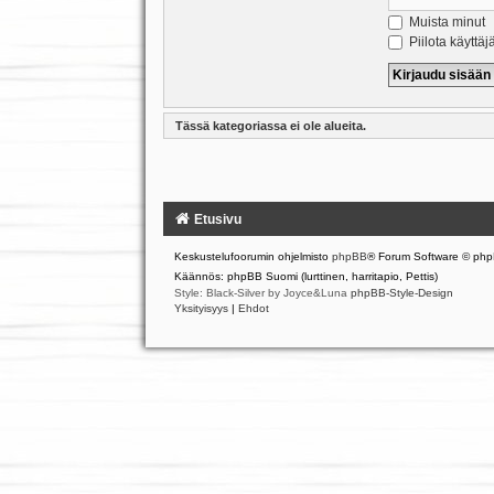
Muista minut
Piilota käyttäj
Tässä kategoriassa ei ole alueita.
Etusivu
Keskustelufoorumin ohjelmisto
phpBB
® Forum Software © php
Käännös: phpBB Suomi (lurttinen, harritapio, Pettis)
Style: Black-Silver by Joyce&Luna
phpBB-Style-Design
Yksityisyys
|
Ehdot