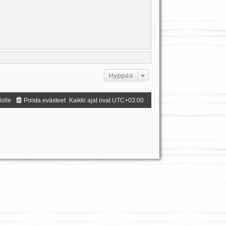
Hyppää
dolle
Poista evästeet
Kaikki ajat ovat
UTC+03:00