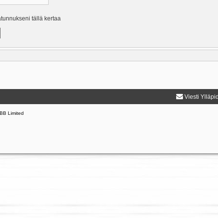
ätunnukseni tällä kertaa
Viesti Ylläpi
BB Limited