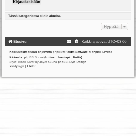
Tässä kategoriassa ei ole alueita.
Hyppää
Etusivu
Kaikki ajat ovat
UTC+03:00
Keskustelufoorumin ohjelmisto
phpBB
® Forum Software © phpBB Limited
Käännös: phpBB Suomi (lurttinen, harritapio, Pettis)
Style: Black-Silver by Joyce&Luna
phpBB-Style-Design
Yksityisyys
|
Ehdot