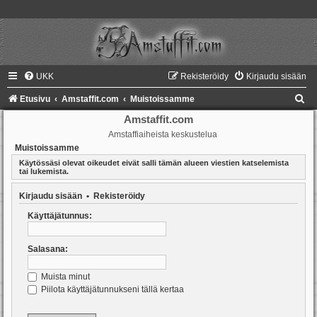
UKK
Rekisteröidy
Kirjaudu sisään
E
Etusivu
Amstaffit.com
Muistoissamme
t
Amstaffit.com
Amstaffiaiheista keskustelua
s
Muistoissamme
i
Käytössäsi olevat oikeudet eivät salli tämän alueen viestien katselemista
tai lukemista.
Kirjaudu sisään
•
Rekisteröidy
Käyttäjätunnus:
Salasana:
Muista minut
Piilota käyttäjätunnukseni tällä kertaa