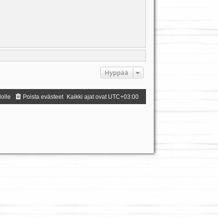
Hyppää
dolle
Poista evästeet
Kaikki ajat ovat
UTC+03:00