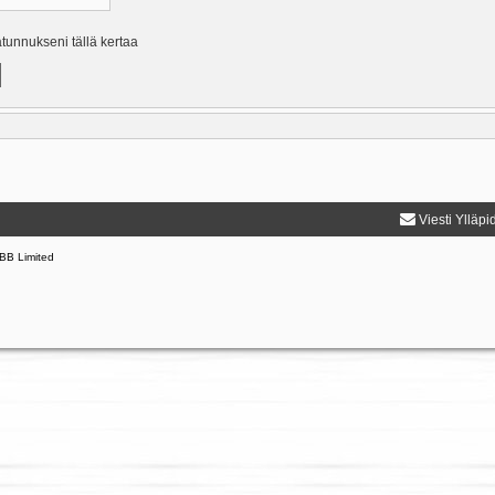
ätunnukseni tällä kertaa
Viesti Ylläpi
BB Limited