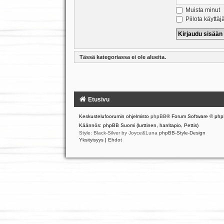
Muista minut
Piilota käyttäj
Tässä kategoriassa ei ole alueita.
Etusivu
Keskustelufoorumin ohjelmisto
phpBB
® Forum Software © php
Käännös: phpBB Suomi (lurttinen, harritapio, Pettis)
Style: Black-Silver by Joyce&Luna
phpBB-Style-Design
Yksityisyys
|
Ehdot