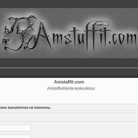
Amstaffit.com
Amstaffiaiheista keskustelua
tien katselemista tai lukemista.