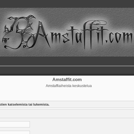
Amstaffit.com
Amstaffiaiheista keskustelua
tien katselemista tai lukemista.