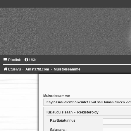
Pikalinkit
UKK
Etusivu
Amstaffit.com
Muistoissamme
Muistoissamme
Käytössäsi olevat oikeudet eivät salli tämän alueen vies
Kirjaudu sisään
•
Rekisteröidy
Käyttäjätunnus:
Salasana: