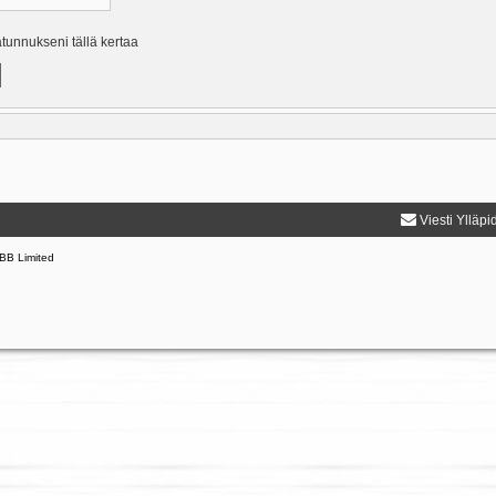
ätunnukseni tällä kertaa
Viesti Ylläpi
BB Limited