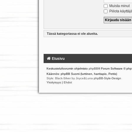
Muista minut
Piilota käyttäj
Tässä kategoriassa ei ole alueita.
Etusivu
Keskustelufoorumin ohjelmisto
phpBB
® Forum Software © php
Käännös: phpBB Suomi (lurttinen, harritapio, Pettis)
Style: Black-Silver by Joyce&Luna
phpBB-Style-Design
Yksityisyys
|
Ehdot