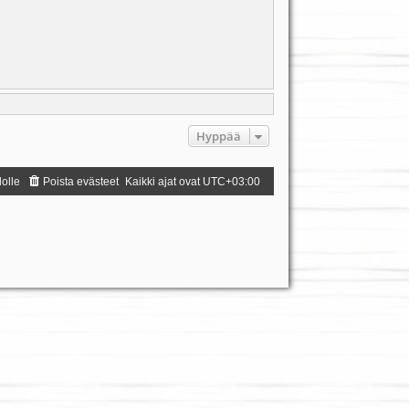
Hyppää
dolle
Poista evästeet
Kaikki ajat ovat
UTC+03:00