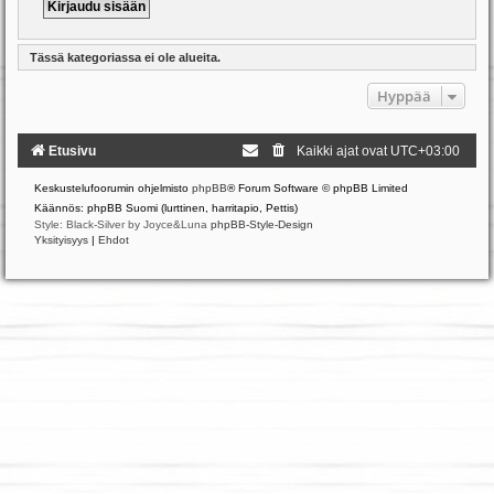
Tässä kategoriassa ei ole alueita.
Hyppää
Etusivu
Kaikki ajat ovat
UTC+03:00
Keskustelufoorumin ohjelmisto
phpBB
® Forum Software © phpBB Limited
Käännös: phpBB Suomi (lurttinen, harritapio, Pettis)
Style: Black-Silver by Joyce&Luna
phpBB-Style-Design
Yksityisyys
|
Ehdot