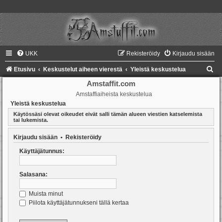
UKK
Rekisteröidy
Kirjaudu sisään
E
Etusivu
Keskustelut aiheen vierestä
Yleistä keskustelua
t
Amstaffit.com
Amstaffiaiheista keskustelua
s
Yleistä keskustelua
i
Käytössäsi olevat oikeudet eivät salli tämän alueen viestien katselemista
tai lukemista.
Kirjaudu sisään
•
Rekisteröidy
Käyttäjätunnus:
Salasana:
Muista minut
Piilota käyttäjätunnukseni tällä kertaa