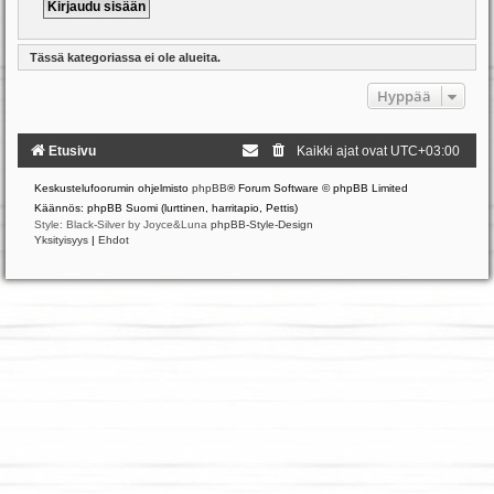
Tässä kategoriassa ei ole alueita.
Hyppää
Etusivu
Kaikki ajat ovat
UTC+03:00
Keskustelufoorumin ohjelmisto
phpBB
® Forum Software © phpBB Limited
Käännös: phpBB Suomi (lurttinen, harritapio, Pettis)
Style: Black-Silver by Joyce&Luna
phpBB-Style-Design
Yksityisyys
|
Ehdot