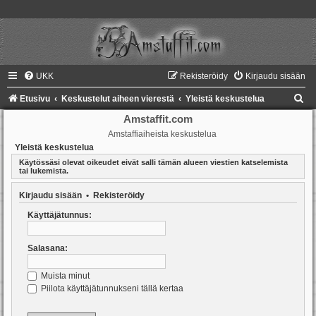
UKK
Rekisteröidy
Kirjaudu sisään
E
Etusivu
Keskustelut aiheen vierestä
Yleistä keskustelua
t
Amstaffit.com
Amstaffiaiheista keskustelua
s
Yleistä keskustelua
i
Käytössäsi olevat oikeudet eivät salli tämän alueen viestien katselemista
tai lukemista.
Kirjaudu sisään
•
Rekisteröidy
Käyttäjätunnus:
Salasana:
Muista minut
Piilota käyttäjätunnukseni tällä kertaa